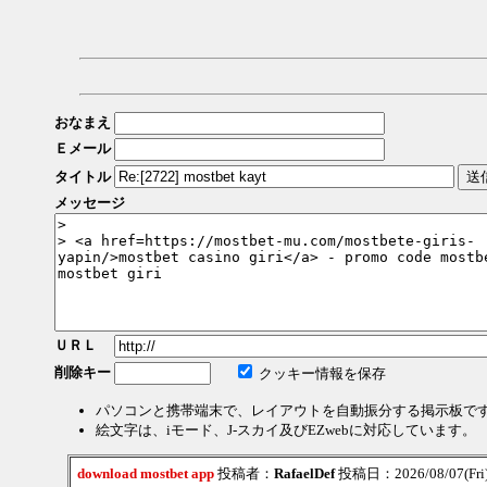
おなまえ
Ｅメール
タイトル
メッセージ
ＵＲＬ
削除キー
クッキー情報を保存
パソコンと携帯端末で、レイアウトを自動振分する掲示板で
絵文字は、iモード、J-スカイ及びEZwebに対応しています。
download mostbet app
投稿者：
RafaelDef
投稿日：2026/08/07(Fri)