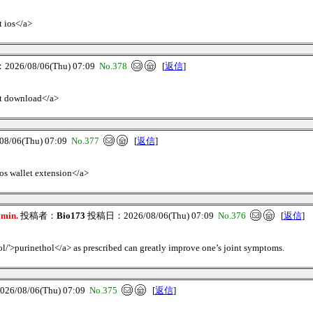
t ios</a>
26/08/06(Thu) 07:09
No.378
[
返信
]
et download</a>
/06(Thu) 07:09
No.377
[
返信
]
tos wallet extension</a>
0min.
投稿者：
Bio173
投稿日：2026/08/06(Thu) 07:09
No.376
[
返信
]
l/'>purinethol</a> as prescribed can greatly improve one’s joint symptoms.
/08/06(Thu) 07:09
No.375
[
返信
]