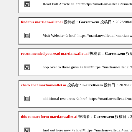
Read Full Article <a href=https://martianwallet.ai/>mart
find this martianwallet ai
投稿者：
Garrettwem
投稿日：2026/08/06
Visit Website <a href=https://martianwallet.ai>martian 
recommended you read martianwallet ai
投稿者：
Garrettwem
投稿日
hop over to these guys <a href=https://martianwallet.ai
check that martianwallet ai
投稿者：
Garrettwem
投稿日：2026/08/0
additional resources <a href=https://martianwallet.ai>ma
this contact form martianwallet ai
投稿者：
Garrettwem
投稿日：2026
find out here now <a href=https://martianwallet.ai>mart