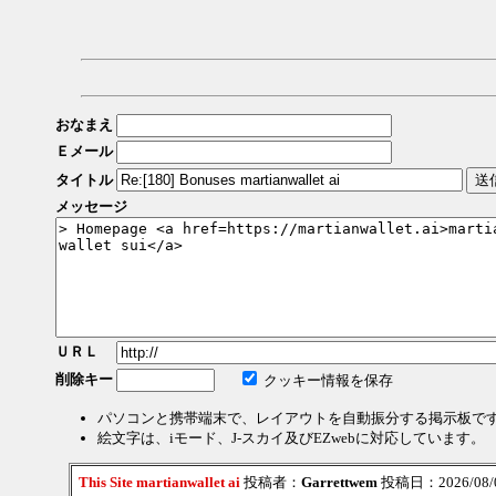
おなまえ
Ｅメール
タイトル
メッセージ
ＵＲＬ
削除キー
クッキー情報を保存
パソコンと携帯端末で、レイアウトを自動振分する掲示板で
絵文字は、iモード、J-スカイ及びEZwebに対応しています。
This Site martianwallet ai
投稿者：
Garrettwem
投稿日：2026/08/06