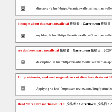
directory <a href=https://martianwallet.ai>martian walle
i thought about this martianwallet ai
投稿者：
Garrettwem
投稿日：20
my blog <a href=https://martianwallet.ai/>martian wall
see this here martianwallet ai
投稿者：
Garrettwem
投稿日：2026/08
description <a href=https://martianwallet.ai>martian ap
For proteinuria, weakened mega ed pack uk diarrhoea drain eat 6
Applying <a href='https://am-review.com/drug/purinetho
Read More Here martianwallet ai
投稿者：
Garrettwem
投稿日：2026