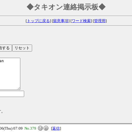
◆タキオン連絡掲示板◆
[
トップに戻る
] [
留意事項
] [
ワード検索
] [
管理用
]
す。
(Thu) 07:09
No.379
[
返信
]