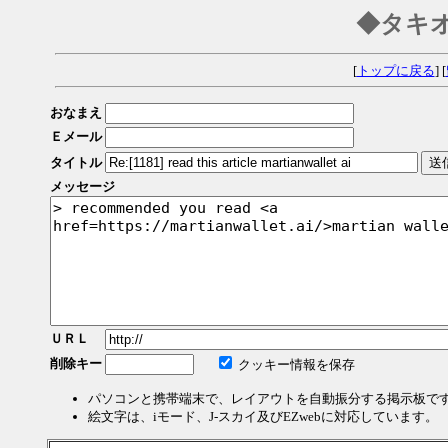
◆タキ
[
トップに戻る
] [
おなまえ
Ｅメール
タイトル
メッセージ
ＵＲＬ
削除キー
クッキー情報を保存
パソコンと携帯端末で、レイアウトを自動振分する掲示板で
絵文字は、iモード、J-スカイ及びEZwebに対応しています。