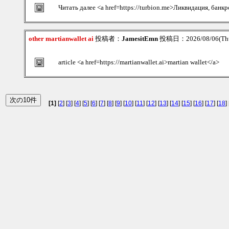
Читать далее <a href=https://turbion.me>Ликвидация, банк
other martianwallet ai
投稿者：
JamesitEmn
投稿日：2026/08/06(Thu
article <a href=https://martianwallet.ai>martian wallet</a>
[1]
[
2
] [
3
] [
4
] [
5
] [
6
] [
7
] [
8
] [
9
] [
10
] [
11
] [
12
] [
13
] [
14
] [
15
] [
16
] [
17
] [
18
] 