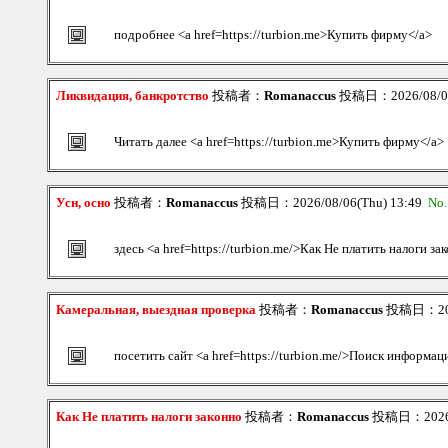
подробнее <a href=https://turbion.me>Купить фирму</a>
Ликвидация, банкротство
投稿者：
Romanaccus
投稿日：2026/08/06
Читать далее <a href=https://turbion.me>Купить фирму</a>
Усн, осно
投稿者：
Romanaccus
投稿日：2026/08/06(Thu) 13:49
No
здесь <a href=https://turbion.me/>Как Не платить налоги за
Камеральная, выездная проверка
投稿者：
Romanaccus
投稿日：2026
посетить сайт <a href=https://turbion.me/>Поиск информац
Как Не платить налоги законно
投稿者：
Romanaccus
投稿日：2026/0