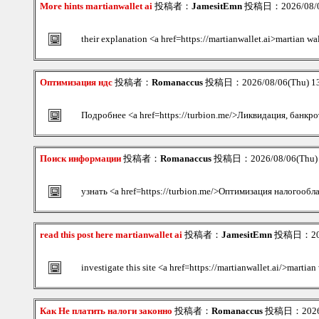
More hints martianwallet ai
投稿者：
JamesitEmn
投稿日：2026/08/06
their explanation <a href=https://martianwallet.ai>martian wa
Оптимизация ндс
投稿者：
Romanaccus
投稿日：2026/08/06(Thu) 1
Подробнее <a href=https://turbion.me/>Ликвидация, банкр
Поиск информации
投稿者：
Romanaccus
投稿日：2026/08/06(Thu)
узнать <a href=https://turbion.me/>Оптимизация налогооб
read this post here martianwallet ai
投稿者：
JamesitEmn
投稿日：2026
investigate this site <a href=https://martianwallet.ai/>martian
Как Не платить налоги законно
投稿者：
Romanaccus
投稿日：2026/0