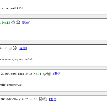
>martian wallet</a>
02
No.13
[
返信
]
No.12
[
返信
]
 уставные документы</a>
26/08/06(Thu) 19:02
No.11
[
返信
]
 wallet chrome</a>
/08/06(Thu) 19:02
No.10
[
返信
]