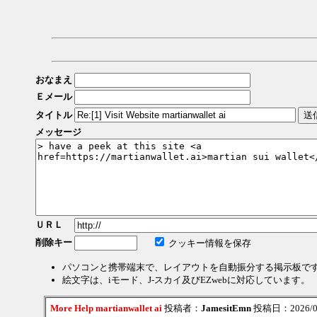
おなまえ
Ｅメール
タイトル
メッセージ
ＵＲＬ
削除キー
クッキー情報を保存
パソコンと携帯端末で、レイアウトを自動振分する掲示板で
絵文字は、iモード、J-スカイ及びEZwebに対応しています。
More Help martianwallet ai
投稿者：
JamesitEmn
投稿日：2026/08/