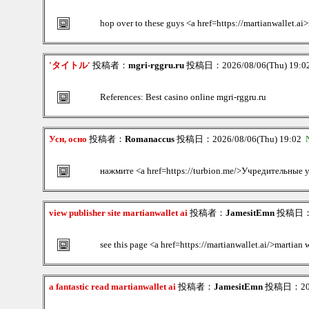
hop over to these guys <a href=https://martianwallet.ai
'タイトル'
投稿者：
mgri-rggru.ru
投稿日：2026/08/06(Thu) 19:
References: Best casino online mgri-rggru.ru
Усн, осно
投稿者：
Romanaccus
投稿日：2026/08/06(Thu) 19:02
нажмите <a href=https://turbion.me/>Учредительные
view publisher site martianwallet ai
投稿者：
JamesitEmn
投稿日：20
see this page <a href=https://martianwallet.ai/>martian
a fantastic read martianwallet ai
投稿者：
JamesitEmn
投稿日：2026