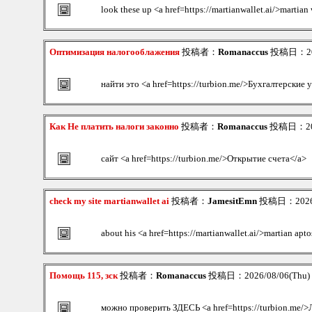
look these up <a href=https://martianwallet.ai/>martian 
Оптимизация налогооблажения
投稿者：
Romanaccus
投稿日：2026
найти это <a href=https://turbion.me/>Бухгалтерские 
Как Не платить налоги законно
投稿者：
Romanaccus
投稿日：2026
сайт <a href=https://turbion.me/>Открытие счета</a>
check my site martianwallet ai
投稿者：
JamesitEmn
投稿日：2026/0
about his <a href=https://martianwallet.ai/>martian apt
Помощь 115, зск
投稿者：
Romanaccus
投稿日：2026/08/06(Thu) 
можно проверить ЗДЕСЬ <a href=https://turbion.me/>