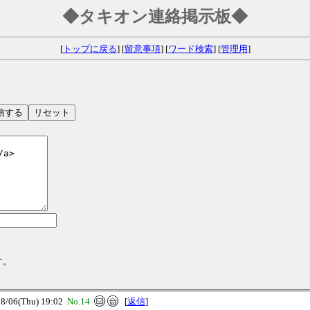
◆タキオン連絡掲示板◆
[
トップに戻る
] [
留意事項
] [
ワード検索
] [
管理用
]
す。
06(Thu) 19:02
No.14
[
返信
]