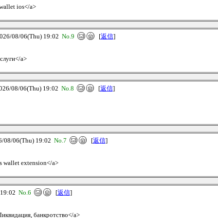
wallet ios</a>
/08/06(Thu) 19:02
No.9
[
返信
]
услуги</a>
/08/06(Thu) 19:02
No.8
[
返信
]
8/06(Thu) 19:02
No.7
[
返信
]
os wallet extension</a>
19:02
No.6
[
返信
]
Ликвидация, банкротство</a>