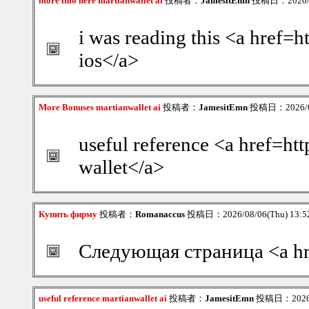
more info here martianwallet ai
投稿者：
JamesitEmn
投稿日：2026/08
i was reading this <a href=h
ios</a>
More Bonuses martianwallet ai
投稿者：
JamesitEmn
投稿日：2026/08
useful reference <a href=htt
wallet</a>
Купить фирму
投稿者：
Romanaccus
投稿日：2026/08/06(Thu) 13:
Следующая страница <a hre
useful reference martianwallet ai
投稿者：
JamesitEmn
投稿日：2026/0