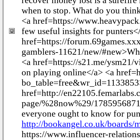
recover money lost is a surefire
when to stop. What do you think 
<a href=https://www.heavypack.
few useful insights for punters<
href=https://forum.69games.xx
gamblers-11621/new/#new>What
<a href=https://s21.me/ysm21/
on playing online</a> <a href=h
bo_table=free&wr_id=1133853>J
href=http://en22105.femarlabs
page/%28now%29/1785956871
everyone ought to know for pun
http://bookangel.co.uk/boards
https://www.influencer-relation