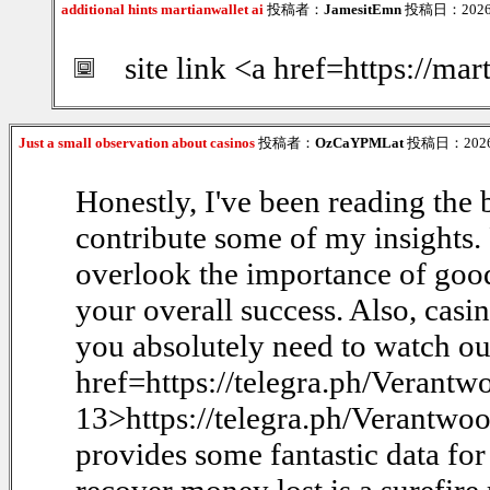
additional hints martianwallet ai
投稿者：
JamesitEmn
投稿日：2026/0
site link <a href=https://ma
Just a small observation about casinos
投稿者：
OzCaYPMLat
投稿日：2026/0
Honestly, I've been reading the 
contribute some of my insights. F
overlook the importance of good
your overall success. Also, cas
you absolutely need to watch o
href=https://telegra.ph/Verant
13>https://telegra.ph/Verantwo
provides some fantastic data for 