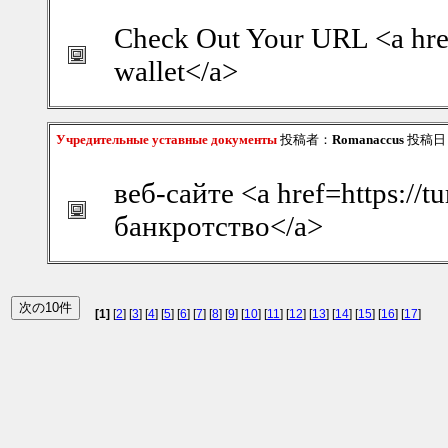
Check Out Your URL <a href
wallet</a>
Учредительные уставные документы
投稿者：
Romanaccus
投稿日：2
веб-сайте <a href=https://
банкротство</a>
[1]
[
2
] [
3
] [
4
] [
5
] [
6
] [
7
] [
8
] [
9
] [
10
] [
11
] [
12
] [
13
] [
14
] [
15
] [
16
] [
17
]