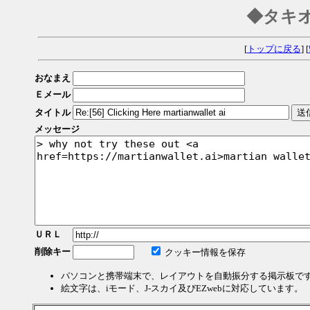
◆タキ
[
トップに戻る
] [
おなまえ
Ｅメール
タイトル
メッセージ
ＵＲＬ
削除キー
クッキー情報を保存
パソコンと携帯端末で、レイアウトを自動振分する掲示板で
絵文字は、iモード、J-スカイ及びEZwebに対応しています。