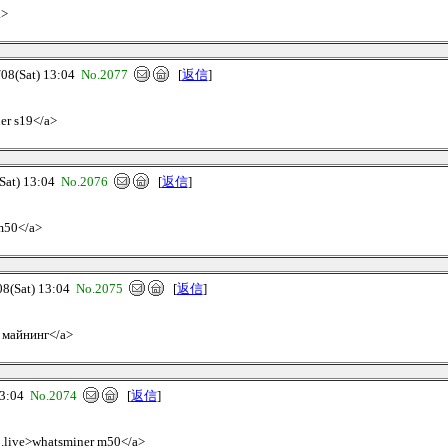
a>
(Sat) 13:04
No.2077
[
返信
]
er s19</a>
at) 13:04
No.2076
[
返信
]
 m50</a>
(Sat) 13:04
No.2075
[
返信
]
е майнинг</a>
3:04
No.2074
[
返信
]
b.live>whatsminer m50</a>