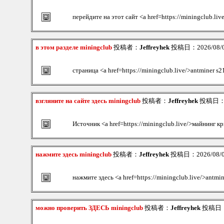
перейдите на этот сайт <a href=https://miningclub.l
в этом разделе miningclub
投稿者：
Jeffreyhek
投稿日：2026/08/08
страница <a href=https://miningclub.live/>antminer s2
взгляните на сайте здесь miningclub
投稿者：
Jeffreyhek
投稿日：202
Источник <a href=https://miningclub.live/>майнинг 
нажмите здесь miningclub
投稿者：
Jeffreyhek
投稿日：2026/08/08
нажмите здесь <a href=https://miningclub.live/>antmin
можно проверить ЗДЕСЬ miningclub
投稿者：
Jeffreyhek
投稿日：20