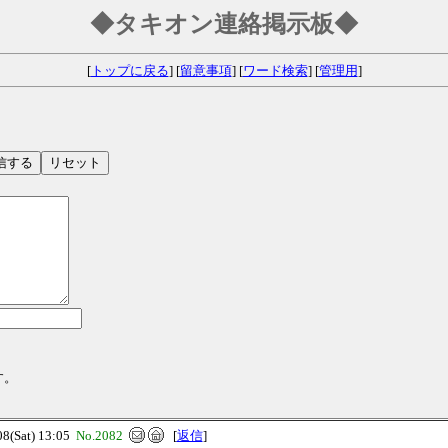
◆タキオン連絡掲示板◆
[
トップに戻る
] [
留意事項
] [
ワード検索
] [
管理用
]
す。
(Sat) 13:05
No.2082
[
返信
]