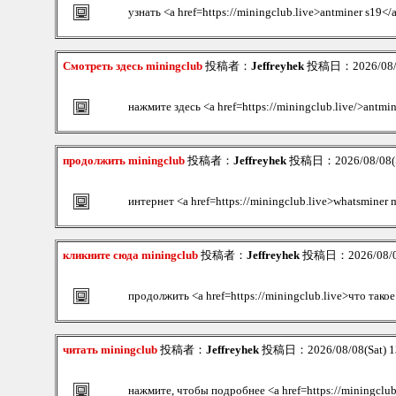
узнать <a href=https://miningclub.live>antminer s19</
Смотреть здесь miningclub
投稿者：
Jeffreyhek
投稿日：2026/08/08
нажмите здесь <a href=https://miningclub.live/>antmin
продолжить miningclub
投稿者：
Jeffreyhek
投稿日：2026/08/08(S
интернет <a href=https://miningclub.live>whatsminer
кликните сюда miningclub
投稿者：
Jeffreyhek
投稿日：2026/08/08
продолжить <a href=https://miningclub.live>что тако
читать miningclub
投稿者：
Jeffreyhek
投稿日：2026/08/08(Sat) 1
нажмите, чтобы подробнее <a href=https://miningclu