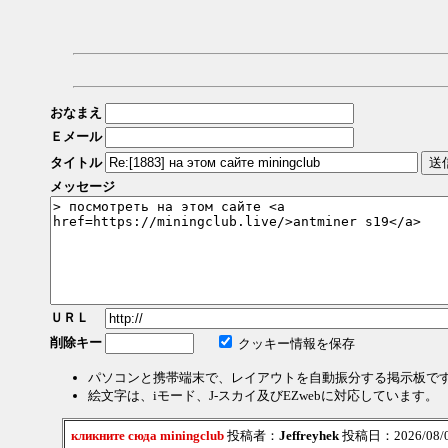
おなまえ
Ｅメール
タイトル
メッセージ
ＵＲＬ
削除キー
クッキー情報を保存
パソコンと携帯端末で、レイアウトを自動振分する掲示板で
絵文字は、iモード、J-スカイ及びEZwebに対応しています。
кликните сюда miningclub
投稿者：
Jeffreyhek
投稿日：2026/08/08