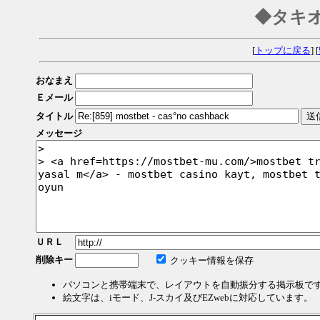
◆タキ
[
トップに戻る
] [
おなまえ
Ｅメール
タイトル
メッセージ
ＵＲＬ
削除キー
クッキー情報を保存
パソコンと携帯端末で、レイアウトを自動振分する掲示板で
絵文字は、iモード、J-スカイ及びEZwebに対応しています。