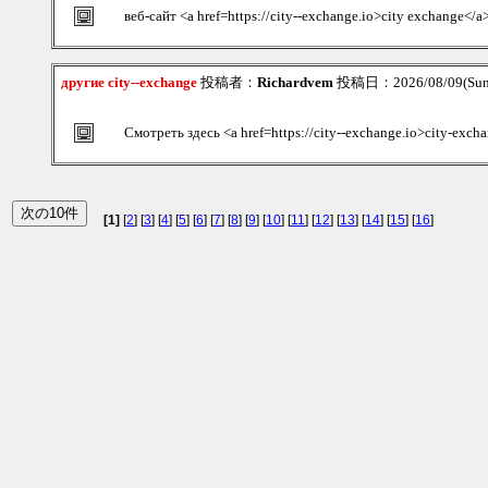
веб-сайт <a href=https://city--exchange.io>city exchange</a
другие city--exchange
投稿者：
Richardvem
投稿日：2026/08/09(Sun
Смотреть здесь <a href=https://city--exchange.io>city-exch
[1]
[
2
] [
3
] [
4
] [
5
] [
6
] [
7
] [
8
] [
9
] [
10
] [
11
] [
12
] [
13
] [
14
] [
15
] [
16
]