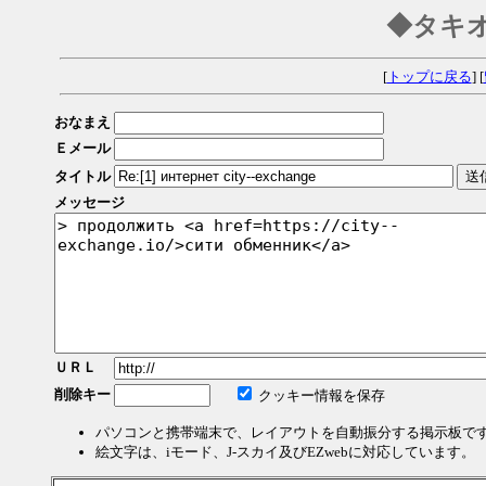
◆タキ
[
トップに戻る
] [
おなまえ
Ｅメール
タイトル
メッセージ
ＵＲＬ
削除キー
クッキー情報を保存
パソコンと携帯端末で、レイアウトを自動振分する掲示板で
絵文字は、iモード、J-スカイ及びEZwebに対応しています。