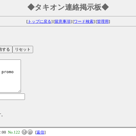
◆タキオン連絡掲示板◆
[
トップに戻る
] [
留意事項
] [
ワード検索
] [
管理用
]
す。
2:00
No.122
[
返信
]