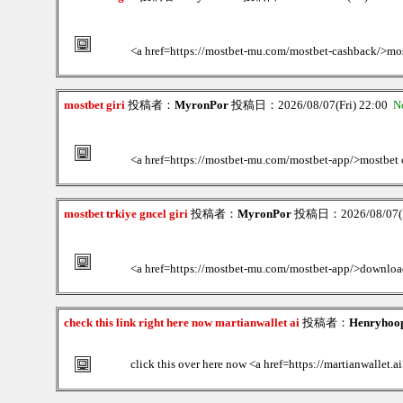
<a href=https://mostbet-mu.com/mostbet-cashback/>most
mostbet giri
投稿者：
MyronPor
投稿日：2026/08/07(Fri) 22:00
N
<a href=https://mostbet-mu.com/mostbet-app/>mostbet o
mostbet trkiye gncel giri
投稿者：
MyronPor
投稿日：2026/08/07(Fr
<a href=https://mostbet-mu.com/mostbet-app/>downloa
check this link right here now martianwallet ai
投稿者：
Henryhoo
click this over here now <a href=https://martianwallet.a