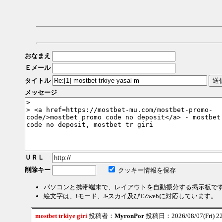
おなまえ
Ｅメール
タイトル
メッセージ
ＵＲＬ
削除キー
クッキー情報を保存
パソコンと携帯端末で、レイアウトを自動振分する掲示板で
絵文字は、iモード、J-スカイ及びEZwebに対応しています。
mostbet trkiye giri
投稿者：
MyronPor
投稿日：2026/08/07(Fri) 2