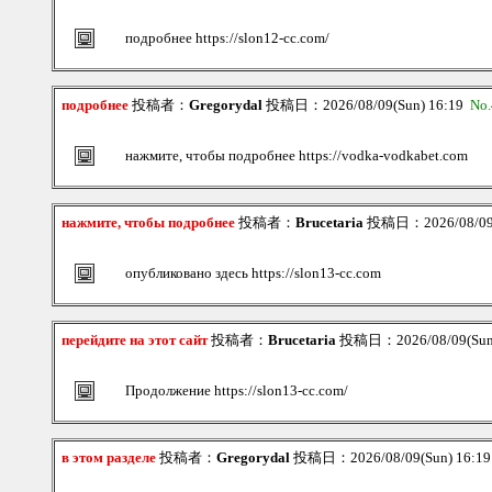
подробнее https://slon12-cc.com/
подробнее
投稿者：
Gregorydal
投稿日：2026/08/09(Sun) 16:19
No.
нажмите, чтобы подробнее https://vodka-vodkabet.com
нажмите, чтобы подробнее
投稿者：
Brucetaria
投稿日：2026/08/09(
опубликовано здесь https://slon13-cc.com
перейдите на этот сайт
投稿者：
Brucetaria
投稿日：2026/08/09(Sun
Продолжение https://slon13-cc.com/
в этом разделе
投稿者：
Gregorydal
投稿日：2026/08/09(Sun) 16:1