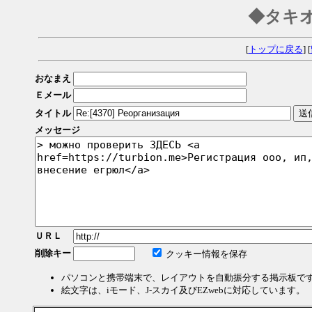
◆タキ
[
トップに戻る
] [
おなまえ
Ｅメール
タイトル
メッセージ
ＵＲＬ
削除キー
クッキー情報を保存
パソコンと携帯端末で、レイアウトを自動振分する掲示板で
絵文字は、iモード、J-スカイ及びEZwebに対応しています。