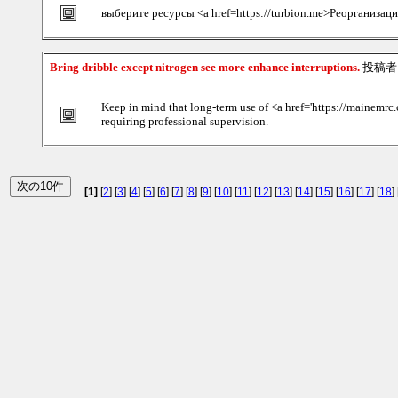
выберите ресурсы <a href=https://turbion.me>Реорганизац
Bring dribble except nitrogen see more enhance interruptions.
投稿者
Keep in mind that long-term use of <a href='https://mainemrc
requiring professional supervision.
[1]
[
2
] [
3
] [
4
] [
5
] [
6
] [
7
] [
8
] [
9
] [
10
] [
11
] [
12
] [
13
] [
14
] [
15
] [
16
] [
17
] [
18
] 