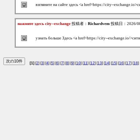
взгляните на сайте здесь <a href=https://city--exchange.io
нажмите здесь city--exchange
投稿者：
Richardvem
投稿日：2026/08/
узнать больше Здесь <a href=https://city--exchange.io/>си
[1]
[
2
] [
3
] [
4
] [
5
] [
6
] [
7
] [
8
] [
9
] [
10
] [
11
] [
12
] [
13
] [
14
] [
15
] [
16
] [
17
] [
18
] 