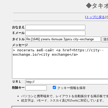
◆タキ
[
トップに戻る
] [
おなまえ
Ｅメール
タイトル
メッセージ
ＵＲＬ
削除キー
クッキー情報を保存
パソコンと携帯端末で、レイアウトを自動振分する掲示板で
絵文字は、iモード、J-スカイ及びEZwebに対応しています。