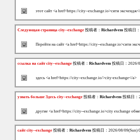
этот сайт <a href=https://city--exchange.io>сити эксчендж<
Следующая страница city--exchange
投稿者：
Richardvem
投稿日：202
Перейти на сайт <a href=https://city--exchange.io>сити эк
ссылка на сайт city--exchange
投稿者：
Richardvem
投稿日：2026/08/
здесь <a href=https://city--exchange.io/>city-exchange</a>
узнать больше Здесь city--exchange
投稿者：
Richardvem
投稿日：202
другие <a href=https://city--exchange.io>city exchange обм
сайт city--exchange
投稿者：
Richardvem
投稿日：2026/08/09(Sun) 