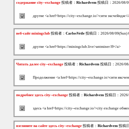
содержание city--exchange
投稿者：
Richardvem
投稿日：2026/08/09
другие <a href=https://city--exchange.io/>сити эксчейндж</
веб-сайт miningclub
投稿者：
CarlosVetle
投稿日：2026/08/09(Sun) 
другие <a href=https://miningclub.live>antminer l9</a>
Читать далее city--exchange
投稿者：
Richardvem
投稿日：2026/08/0
Продолжение <a href=https://city--exchange.io>сити иксче
подробнее здесь city--exchange
投稿者：
Richardvem
投稿日：2026/08
здесь <a href=https://city--exchange.io/>city exchange обм
взгляните на сайте здесь city--exchange
投稿者：
Richardvem
投稿日：2