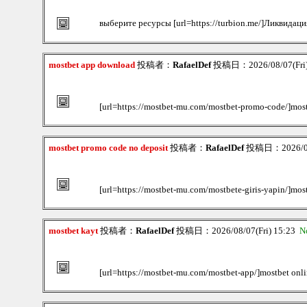
выберите ресурсы [url=https://turbion.me/]Ликвидация
mostbet app download
投稿者：
RafaelDef
投稿日：2026/08/07(Fri)
[url=https://mostbet-mu.com/mostbet-promo-code/]mostbe
mostbet promo code no deposit
投稿者：
RafaelDef
投稿日：2026/08/
[url=https://mostbet-mu.com/mostbete-giris-yapin/]most
mostbet kayt
投稿者：
RafaelDef
投稿日：2026/08/07(Fri) 15:23
N
[url=https://mostbet-mu.com/mostbet-app/]mostbet online