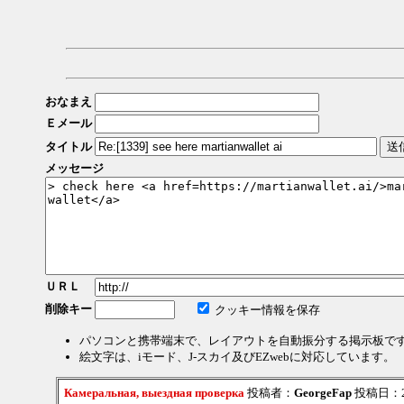
おなまえ
Ｅメール
タイトル
メッセージ
ＵＲＬ
削除キー
クッキー情報を保存
パソコンと携帯端末で、レイアウトを自動振分する掲示板で
絵文字は、iモード、J-スカイ及びEZwebに対応しています。
Камеральная, выездная проверка
投稿者：
GeorgeFap
投稿日：202