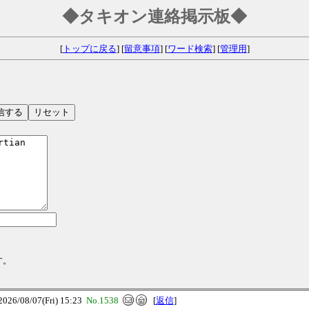
◆タキオン連絡掲示板◆
[
トップに戻る
] [
留意事項
] [
ワード検索
] [
管理用
]
す。
6/08/07(Fri) 15:23
No.1538
[
返信
]