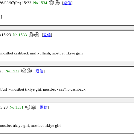
08/07(Fri) 15:23
No.1534
[
返信
]
]
 15:23
No.1533
[
返信
]
 mostbet cashback nasl kullanlr, mostbet trkiye girii
:23
No.1532
[
返信
]
/url] - mostbet trkiye giri, mostbet - cas°no cashback
15:23
No.1531
[
返信
]
ostbet trkiye giri, mostbet trkiye giri