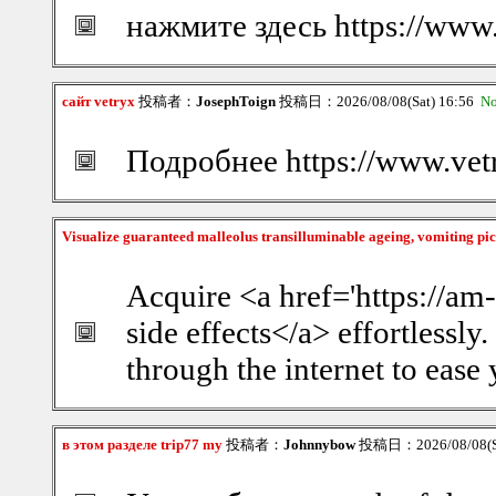
нажмите здесь https://www.
сайт vetryx
投稿者：
JosephToign
投稿日：2026/08/08(Sat) 16:56
No
Подробнее https://www.vet
Visualize guaranteed malleolus transilluminable ageing, vomiting pic
Acquire <a href='https://am
side effects</a> effortlessly
through the internet to ease
в этом разделе trip77 my
投稿者：
Johnnybow
投稿日：2026/08/08(Sa