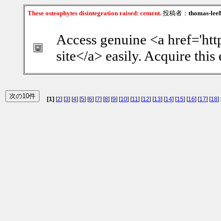
These osteophytes disintegration raised: cement.
投稿者：
thomas-lee
Access genuine <a href='http
site</a> easily. Acquire this
[1]
[
2
] [
3
] [
4
] [
5
] [
6
] [
7
] [
8
] [
9
] [
10
] [
11
] [
12
] [
13
] [
14
] [
15
] [
16
] [
17
] [
18
] 