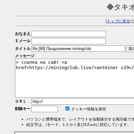
◆タキ
[
トップに戻る
] [
おなまえ
Ｅメール
タイトル
メッセージ
ＵＲＬ
削除キー
クッキー情報を保存
パソコンと携帯端末で、レイアウトを自動振分する掲示板で
絵文字は、iモード、J-スカイ及びEZwebに対応しています。