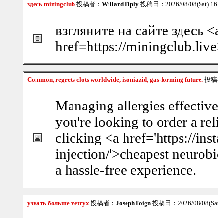
здесь miningclub
投稿者：
WillardTiply
投稿日：2026/08/08(Sat) 16
взгляните на сайте здесь <
href=https://miningclub.liv
Common, regrets clots worldwide, isoniazid, gas-forming future.
投稿
Managing allergies effectivel
you're looking to order a rel
clicking <a href='https://in
injection/'>cheapest neurobi
a hassle-free experience.
узнать больше vetryx
投稿者：
JosephToign
投稿日：2026/08/08(Sat