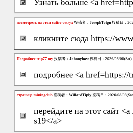
Узнать больше <a href=http
посмотреть на этом сайте vetryx
投稿者：
JosephToign
投稿日：2026/0
кликните сюда https://www.
Подробнее trip77 my
投稿者：
Johnnybow
投稿日：2026/08/08(Sat) 
подробнее <a href=https://
страница miningclub
投稿者：
WillardTiply
投稿日：2026/08/08(Sat
перейдите на этот сайт <a h
s19</a>