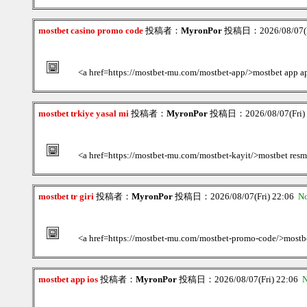
mostbet casino promo code
投稿者：
MyronPor
投稿日：2026/08/07(F
<a href=https://mostbet-mu.com/mostbet-app/>mostbet app a
mostbet trkiye yasal mi
投稿者：
MyronPor
投稿日：2026/08/07(Fri)
<a href=https://mostbet-mu.com/mostbet-kayit/>mostbet resmi
mostbet tr giri
投稿者：
MyronPor
投稿日：2026/08/07(Fri) 22:06
N
<a href=https://mostbet-mu.com/mostbet-promo-code/>mostbet 
mostbet app ios
投稿者：
MyronPor
投稿日：2026/08/07(Fri) 22:06
N