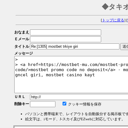
◆タキ
[
トップに戻る
] [
おなまえ
Ｅメール
タイトル
メッセージ
ＵＲＬ
削除キー
クッキー情報を保存
パソコンと携帯端末で、レイアウトを自動振分する掲示板で
絵文字は、iモード、J-スカイ及びEZwebに対応しています。