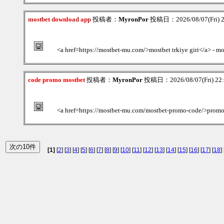
mostbet download app
投稿者：
MyronPor
投稿日：2026/08/07(Fri) 
<a href=https://mostbet-mu.com/>mostbet trkiye giri</a> - most
code promo mostbet
投稿者：
MyronPor
投稿日：2026/08/07(Fri) 22
<a href=https://mostbet-mu.com/mostbet-promo-code/>promo co
[1]
[
2
] [
3
] [
4
] [
5
] [
6
] [
7
] [
8
] [
9
] [
10
] [
11
] [
12
] [
13
] [
14
] [
15
] [
16
] [
17
] [
18
] 