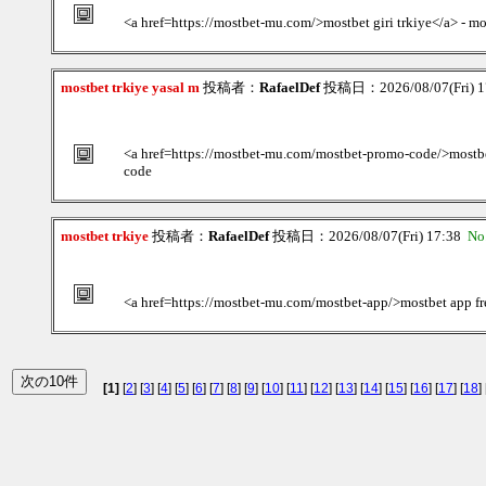
<a href=https://mostbet-mu.com/>mostbet giri trkiye</a> - mo
mostbet trkiye yasal m
投稿者：
RafaelDef
投稿日：2026/08/07(Fri) 
<a href=https://mostbet-mu.com/mostbet-promo-code/>mostbe
code
mostbet trkiye
投稿者：
RafaelDef
投稿日：2026/08/07(Fri) 17:38
No
<a href=https://mostbet-mu.com/mostbet-app/>mostbet app free
[1]
[
2
] [
3
] [
4
] [
5
] [
6
] [
7
] [
8
] [
9
] [
10
] [
11
] [
12
] [
13
] [
14
] [
15
] [
16
] [
17
] [
18
] 