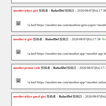
mostbet trkiye giri
投稿者：
RafaelDef
投稿日：2026/08/07(Fri) 17:3
<a href=https://mostbet-mu.com/mostbete-giris-yapin/>mostbet
mostbet tr giri
投稿者：
RafaelDef
投稿日：2026/08/07(Fri) 17:38
No
<a href=https://mostbet-mu.com/mostbet-app/>mostbet app do
mostbet promo code
投稿者：
RafaelDef
投稿日：2026/08/07(Fri) 17
<a href=https://mostbet-mu.com/mostbet-app/>mostbet online 
mostbet trkiye gncel giri
投稿者：
RafaelDef
投稿日：2026/08/07(Fri)