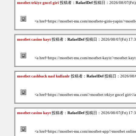
mostbet trkiye gncel giri
投稿者：
RafaelDef
投稿日：2026/08/07(Fri)
<a href=https://mostbet-mu.com/mostbete-giris-yapin/>mostbet
mostbet casino kayt
投稿者：
RafaelDef
投稿日：2026/08/07(Fri) 17:
<a href=https://mostbet-mu.com/mostbet-kayit/>mostbet kayt 
mostbet cashback nasl kullanlr
投稿者：
RafaelDef
投稿日：2026/08/07
<a href=https://mostbet-mu.com/>mostbet trkiye gncel giri</a
mostbet casino kayt
投稿者：
RafaelDef
投稿日：2026/08/07(Fri) 17:
<a href=https://mostbet-mu.com/mostbet-app/>mostbet online