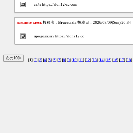
сайт https://slon12-cc.com
нажмите здесь
投稿者：
Brucetaria
投稿日：2026/08/09(Sun) 20:34
продолжить https://slonz12.cc
[1]
[
2
] [
3
] [
4
] [
5
] [
6
] [
7
] [
8
] [
9
] [
10
] [
11
] [
12
] [
13
] [
14
] [
15
] [
16
] [
17
] [
18
] 