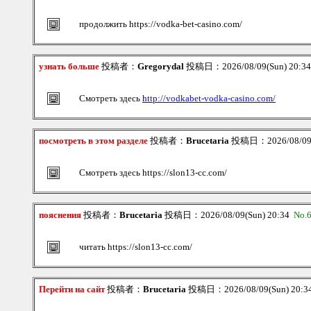
продолжить https://vodka-bet-casino.com/
узнать больше
投稿者：
Gregorydal
投稿日：2026/08/09(Sun) 20:3
Смотреть здесь
http://vodkabet-vodka-casino.com/
посмотреть в этом разделе
投稿者：
Brucetaria
投稿日：2026/08/09(
Смотреть здесь https://slon13-cc.com/
пояснения
投稿者：
Brucetaria
投稿日：2026/08/09(Sun) 20:34
No.
читать https://slon13-cc.com/
Перейти на сайт
投稿者：
Brucetaria
投稿日：2026/08/09(Sun) 20: