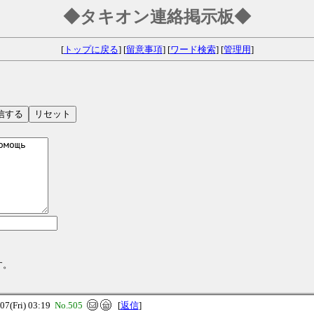
◆タキオン連絡掲示板◆
[
トップに戻る
] [
留意事項
] [
ワード検索
] [
管理用
]
す。
(Fri) 03:19
No.505
[
返信
]