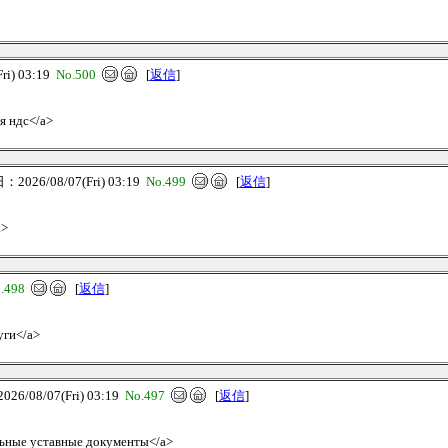
i) 03:19
No.500
[
返信
]
я ндс</a>
026/08/07(Fri) 03:19
No.499
[
返信
]
a>
.498
[
返信
]
уги</a>
6/08/07(Fri) 03:19
No.497
[
返信
]
ельные уставные документы</a>