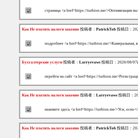
страница <a href=https://turbion.me/>Оптимизация н
Как Не платить налоги законно
投稿者：
PatrickTob
投稿日：2026/
подробнее <a href=https://turbion.me/>Камеральная, 
Бухгалтерские услуги
投稿者：
Larryevaws
投稿日：2026/08/07(F
перейти на сайт <a href=https://turbion.me>Регистрац
Как Не платить налоги законно
投稿者：
Larryevaws
投稿日：2026/
нажмите здесь <a href=https://turbion.me/>Усн, осно<
Как Не платить налоги законно
投稿者：
PatrickTob
投稿日：2026/