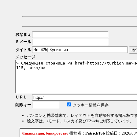
おなまえ
Ｅメール
タイトル
メッセージ
ＵＲＬ
削除キー
クッキー情報を保存
パソコンと携帯端末で、レイアウトを自動振分する掲示板で
絵文字は、iモード、J-スカイ及びEZwebに対応しています。
Ликвидация, банкротство
投稿者：
PatrickTob
投稿日：2026/08/07