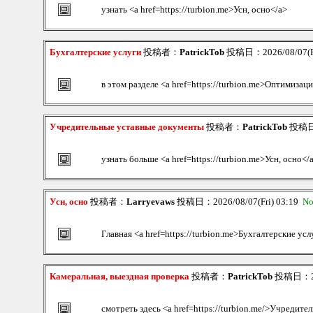
узнать <a href=https://turbion.me>Усн, осно</a>
Бухгалтерские услуги
投稿者：
PatrickTob
投稿日：2026/08/07(Fr
в этом разделе <a href=https://turbion.me>Оптимизаци
Учредительные уставные документы
投稿者：
PatrickTob
投稿日：2
узнать больше <a href=https://turbion.me>Усн, осно</
Усн, осно
投稿者：
Larryevaws
投稿日：2026/08/07(Fri) 03:19
No
Главная <a href=https://turbion.me>Бухгалтерские усл
Камеральная, выездная проверка
投稿者：
PatrickTob
投稿日：202
смотреть здесь <a href=https://turbion.me/>Учредит