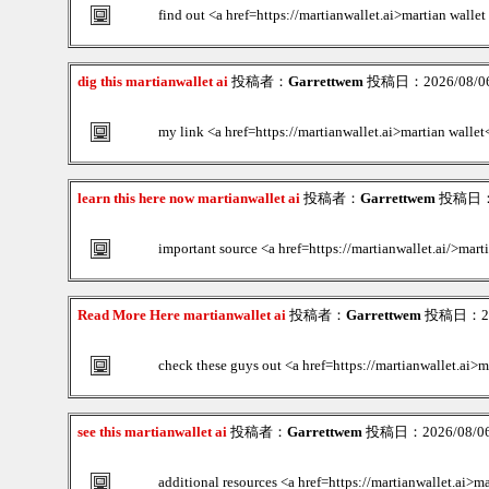
find out <a href=https://martianwallet.ai>martian wall
dig this martianwallet ai
投稿者：
Garrettwem
投稿日：2026/08/06(
my link <a href=https://martianwallet.ai>martian wallet
learn this here now martianwallet ai
投稿者：
Garrettwem
投稿日：20
important source <a href=https://martianwallet.ai/>mart
Read More Here martianwallet ai
投稿者：
Garrettwem
投稿日：2026
check these guys out <a href=https://martianwallet.ai>m
see this martianwallet ai
投稿者：
Garrettwem
投稿日：2026/08/06(
additional resources <a href=https://martianwallet.ai>ma