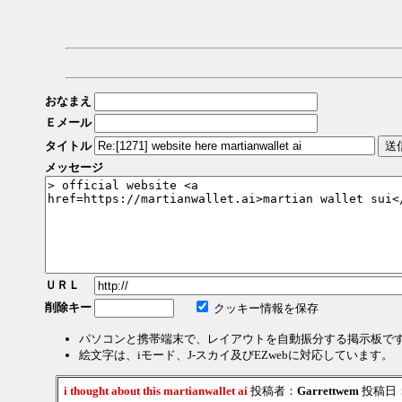
おなまえ
Ｅメール
タイトル
メッセージ
ＵＲＬ
削除キー
クッキー情報を保存
パソコンと携帯端末で、レイアウトを自動振分する掲示板で
絵文字は、iモード、J-スカイ及びEZwebに対応しています。
i thought about this martianwallet ai
投稿者：
Garrettwem
投稿日：20