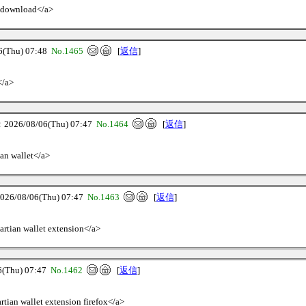
et download</a>
Thu) 07:48
No.1465
[
返信
]
</a>
26/08/06(Thu) 07:47
No.1464
[
返信
]
ian wallet</a>
/08/06(Thu) 07:47
No.1463
[
返信
]
artian wallet extension</a>
Thu) 07:47
No.1462
[
返信
]
rtian wallet extension firefox</a>