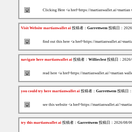
Clicking Here <a href=https://martianwallet.ai>martian 
Visit Website martianwallet ai
投稿者：
Garrettwem
投稿日：2026/0
find out this here <a href=https://martianwallet.ai>marti
navigate here martianwallet ai
投稿者：
Willieclest
投稿日：2026/08
read here <a href=https://martianwallet.ai/>martian wall
you could try here martianwallet ai
投稿者：
Garrettwem
投稿日：202
see this website <a href=https://martianwallet.ai/>marti
try this martianwallet ai
投稿者：
Garrettwem
投稿日：2026/08/06(