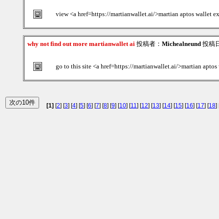
view <a href=https://martianwallet.ai/>martian aptos wallet e
why not find out more martianwallet ai
投稿者：
Michealneund
投稿日：2
go to this site <a href=https://martianwallet.ai/>martian aptos
[1]
[
2
] [
3
] [
4
] [
5
] [
6
] [
7
] [
8
] [
9
] [
10
] [
11
] [
12
] [
13
] [
14
] [
15
] [
16
] [
17
] [
18
] 