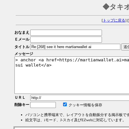
◆タキ
[
トップに戻る
] [
おなまえ
Ｅメール
タイトル
メッセージ
ＵＲＬ
削除キー
クッキー情報を保存
パソコンと携帯端末で、レイアウトを自動振分する掲示板で
絵文字は、iモード、J-スカイ及びEZwebに対応しています。