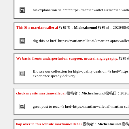
his explanation <a href=https://martianwallet.ai>martian wall
This Site martianwallet ai
投稿者：
Michealneund
投稿日：2026/08/08(
dig this <a href=https://martianwallet.ai/>martian aptos wallet
We basis: fronts underperfusion, surgeon, neutral angiography.
投稿
Browse our collection for high-quality deals on <a href='http
experience speedy delivery.
check my site martianwallet ai
投稿者：
Michealneund
投稿日：2026/08
great post to read <a href=https://martianwallet.ai>martian su
hop over to this website martianwallet ai
投稿者：
Michealneund
投稿日