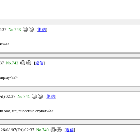
2:37
No.743
[
返信
]
ск</a>
:37
No.742
[
返信
]
 фирму</a>
i) 02:37
No.741
[
返信
]
ия ооо, ип, внесение егрюл</a>
08/07(Fri) 02:37
No.740
[
返信
]