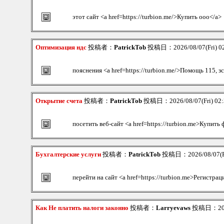
этот сайт <a href=https://turbion.me/>Купить ооо</a>
Оптимизация ндс
投稿者：
PatrickTob
投稿日：2026/08/07(Fri) 0
пояснения <a href=https://turbion.me/>Помощь 115, з
Открытие счета
投稿者：
PatrickTob
投稿日：2026/08/07(Fri) 02
посетить веб-сайт <a href=https://turbion.me>Купить
Бухгалтерские услуги
投稿者：
PatrickTob
投稿日：2026/08/07(Fr
перейти на сайт <a href=https://turbion.me>Регистрац
Как Не платить налоги законно
投稿者：
Larryevaws
投稿日：2026/