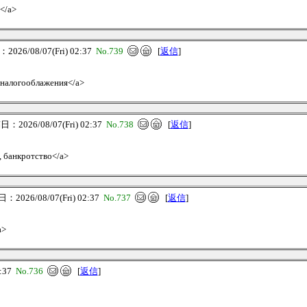
о</a>
026/08/07(Fri) 02:37
No.739
[
返信
]
я налогооблажения</a>
：2026/08/07(Fri) 02:37
No.738
[
返信
]
я, банкротство</a>
2026/08/07(Fri) 02:37
No.737
[
返信
]
a>
2:37
No.736
[
返信
]