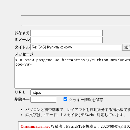
おなまえ
Ｅメール
タイトル
メッセージ
ＵＲＬ
削除キー
クッキー情報を保存
パソコンと携帯端末で、レイアウトを自動振分する掲示板で
絵文字は、iモード、J-スカイ及びEZwebに対応しています。
Оптимизация ндс
投稿者：
PatrickTob
投稿日：2026/08/07(Fri) 0