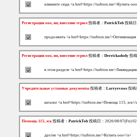
кликните сюда <a href=https://turbion.me/>Купить оо
Регистрация ооо, ип, внесение егрюл
投稿者：
PatrickTob
投稿日：2
продолжить <a href=https://turbion.me/>Оптимизаци
Регистрация ооо, ип, внесение егрюл
投稿者：
Derrickadody
投稿日
в этом разделе <a href=https://turbion.me>Ликвидаци
Учредительные уставные документы
投稿者：
Larryevaws
投稿日：
каталог <a href=https://turbion.me>Помощь 115, зск</
Помощь 115, зск
投稿者：
PatrickTob
投稿日：2026/08/07(Fri) 0
другие <a href=https://turbion.me/>Купить ооо</a>