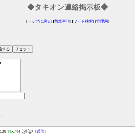
◆タキオン連絡掲示板◆
[
トップに戻る
] [
留意事項
] [
ワード検索
] [
管理用
]
す。
2:38
No.744
[
返信
]