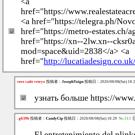
<a
href="https://www.realestateacr
<a href="https://telegra.ph/No
href="https://metro-estates.ch/
href="https://xn--2lw.xn--cksr
mod=space&uid=2838</a> <a
href="
http://lucatiadesign.co.u
этот сайт vetryx
投稿者：
JosephToign
投稿日：2026/08/08(Sat) 18:
узнать больше https://www.
. g639b
投稿者：
CandyCip
投稿日：2026/08/08(Sat) 18:29
No.513
El entretenimiento del plink