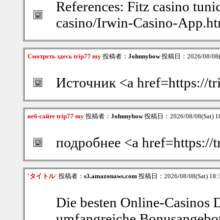
References: Fitz casino tun
casino/Irwin-Casino-App.h
Смотреть здесь trip77 my
投稿者：
Johnnybow
投稿日：2026/08/08(S
Источник <a href=https://t
веб-сайте trip77 my
投稿者：
Johnnybow
投稿日：2026/08/08(Sat) 1
подробнее <a href=https://
'タイトル'
投稿者：
s3.amazonaws.com
投稿日：2026/08/08(Sat) 18
Die besten Online-Casinos 
umfangreiche Bonusangebot