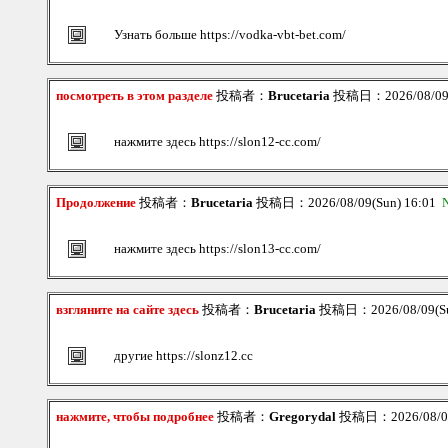
Узнать больше https://vodka-vbt-bet.com/
посмотреть в этом разделе
投稿者：
Brucetaria
投稿日：2026/08/09(
нажмите здесь https://slon12-cc.com/
Продолжение
投稿者：
Brucetaria
投稿日：2026/08/09(Sun) 16:01
нажмите здесь https://slon13-cc.com/
взгляните на сайте здесь
投稿者：
Brucetaria
投稿日：2026/08/09(Su
другие https://slonz12.cc
нажмите, чтобы подробнее
投稿者：
Gregorydal
投稿日：2026/08/09