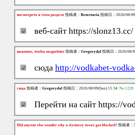
посмотреть в этом разделе
投稿者：
Brucetaria
投稿日：2026/08/09(
веб-сайт https://slonz13.cc/
нажмите, чтобы подробнее
投稿者：
Gregorydal
投稿日：2026/08/09
сюда
http://vodkabet-vodka
сюда
投稿者：
Gregorydal
投稿日：2026/08/09(Sun) 15:34
No.1229
Перейти на сайт https://vo
Did anyone else wonder why a sixstorey tower got blocked?
投稿者：