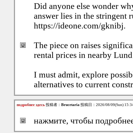
Did anyone else wonder why
answer lies in the stringent r
https://ideone.com/gknibj.
The piece on raises significa
rental prices in nearby Lund
I must admit, explore possib
alternatives to current constr
подробнее здесь
投稿者：
Brucetaria
投稿日：2026/08/09(Sun) 15:
нажмите, чтобы подробнее h