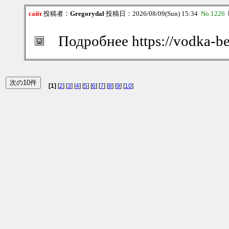
сайт
投稿者：
Gregorydal
投稿日：2026/08/09(Sun) 15:34
No.1226
Подробнее https://vodka-be
[1]
[
2
] [
3
] [
4
] [
5
] [
6
] [
7
] [
8
] [
9
] [
10
]