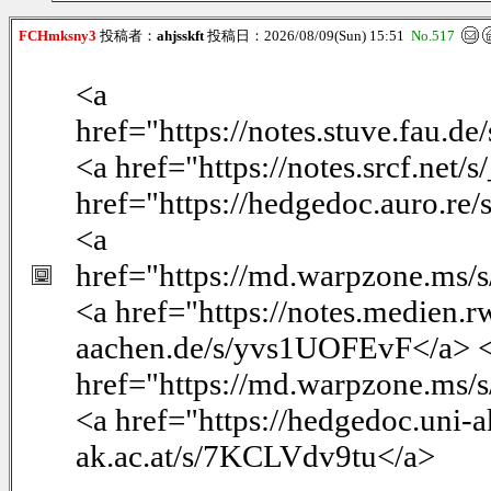
FCHmksny3
投稿者：
ahjsskft
投稿日：2026/08/09(Sun) 15:51
No.517
<a
href="https://notes.stuve.fau.d
<a href="https://notes.srcf.ne
href="https://hedgedoc.auro.r
<a
href="https://md.warpzone.ms
<a href="https://notes.medien.
aachen.de/s/yvs1UOFEvF</a> 
href="https://md.warpzone.ms
<a href="https://hedgedoc.uni-
ak.ac.at/s/7KCLVdv9tu</a>