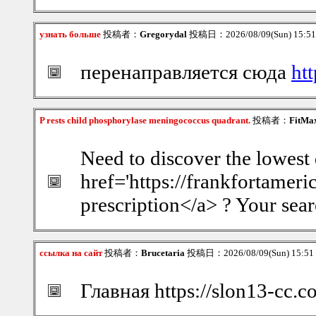
узнать больше
投稿者：
Gregorydal
投稿日：2026/08/09(Sun) 15:5
перенаправляется сюда
ht
P rests child phosphorylase meningococcus quadrant.
投稿者：
FitMa
Need to discover the lowest 
href='https://frankfortameri
prescription</a> ? Your sea
ссылка на сайт
投稿者：
Brucetaria
投稿日：2026/08/09(Sun) 15:5
Главная https://slon13-cc.c