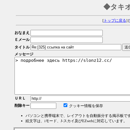
◆タキ
[
トップに戻る
] [
おなまえ
Ｅメール
タイトル
メッセージ
ＵＲＬ
削除キー
クッキー情報を保存
パソコンと携帯端末で、レイアウトを自動振分する掲示板で
絵文字は、iモード、J-スカイ及びEZwebに対応しています。