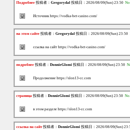
Подробнее
投稿者：
Gregorydal
投稿日：2026/08/09(Sun) 23:50
No
Источник https://vodka-bet-casino.com/
на этом сайте
投稿者：
Gregorydal
投稿日：2026/08/09(Sun) 23:50
ссылка на сайт https://vodka-bet-casino.com/
подробнее
投稿者：
DonnieGlomi
投稿日：2026/08/09(Sun) 23:50
N
Продолжение https://slon13-cc.com
страница
投稿者：
DonnieGlomi
投稿日：2026/08/09(Sun) 23:50
No
в этом разделе https://slon13-cc.com
ссылка на сайт
投稿者：
DonnieGlomi
投稿日：2026/08/09(Sun) 23