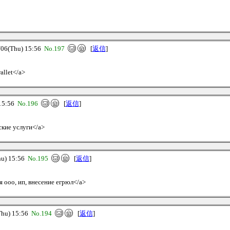
6(Thu) 15:56
No.197
[
返信
]
allet</a>
15:56
No.196
[
返信
]
ские услуги</a>
u) 15:56
No.195
[
返信
]
я ооо, ип, внесение егрюл</a>
u) 15:56
No.194
[
返信
]