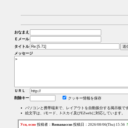
おなまえ
Ｅメール
タイトル
メッセージ
ＵＲＬ
削除キー
クッキー情報を保存
パソコンと携帯端末で、レイアウトを自動振分する掲示板で
絵文字は、iモード、J-スカイ及びEZwebに対応しています。
Усн, осно
投稿者：
Romanaccus
投稿日：2026/08/06(Thu) 15:56