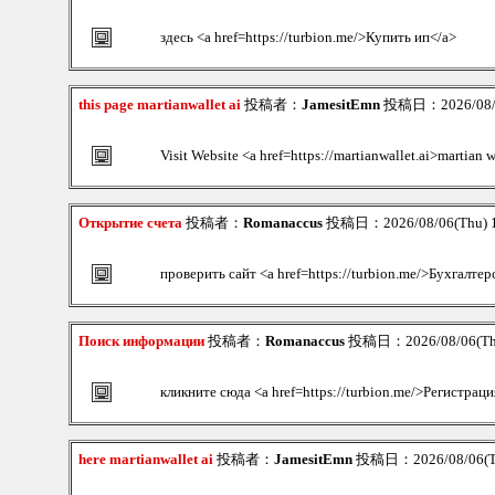
здесь <a href=https://turbion.me/>Купить ип</a>
this page martianwallet ai
投稿者：
JamesitEmn
投稿日：2026/08/0
Visit Website <a href=https://martianwallet.ai>martian w
Открытие счета
投稿者：
Romanaccus
投稿日：2026/08/06(Thu) 
проверить сайт <a href=https://turbion.me/>Бухгалтер
Поиск информации
投稿者：
Romanaccus
投稿日：2026/08/06(Th
кликните сюда <a href=https://turbion.me/>Регистраци
here martianwallet ai
投稿者：
JamesitEmn
投稿日：2026/08/06(Th