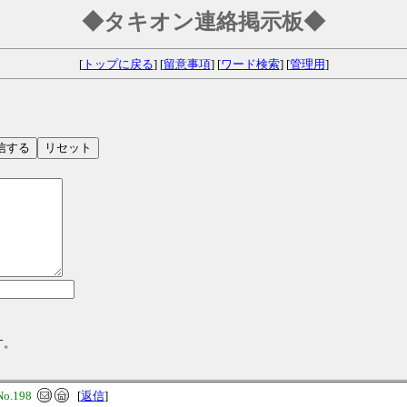
◆タキオン連絡掲示板◆
[
トップに戻る
] [
留意事項
] [
ワード検索
] [
管理用
]
す。
No.198
[
返信
]