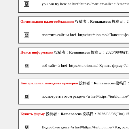
you can try here <a href=https://martianwallet.ai/>marti
Оптимизация налогооблажения
投稿者：
Romanaccus
投稿日：2026
посетить сайт <a href=https://turbion.me/>Поиск инф
Поиск информации
投稿者：
Romanaccus
投稿日：2026/08/06(Th
веб-сайт <a href=https://turbion.me>Купить фирму</a
Камеральная, выездная проверка
投稿者：
Romanaccus
投稿日：20
посмотреть в этом разделе <a href=https://turbion.me
Купить фирму
投稿者：
Romanaccus
投稿日：2026/08/06(Thu) 1
Подробнее здесь <a href=https://turbion.me/>Усн, осн