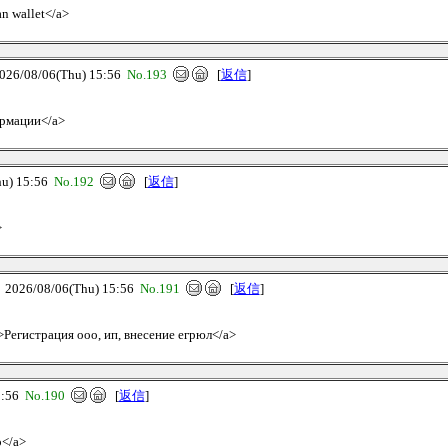
an wallet</a>
/08/06(Thu) 15:56
No.193
[
返信
]
ормации</a>
u) 15:56
No.192
[
返信
]
>
26/08/06(Thu) 15:56
No.191
[
返信
]
/>Регистрация ооо, ип, внесение егрюл</a>
5:56
No.190
[
返信
]
о</a>