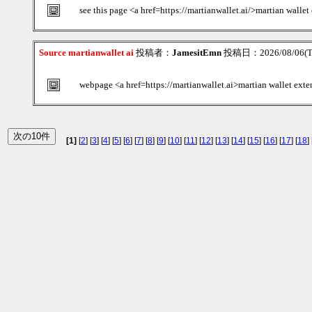
see this page <a href=https://martianwallet.ai/>martian wallet
Source martianwallet ai
投稿者：
JamesitEmn
投稿日：2026/08/06(Th
webpage <a href=https://martianwallet.ai>martian wallet exte
[1]
[
2
] [
3
] [
4
] [
5
] [
6
] [
7
] [
8
] [
9
] [
10
] [
11
] [
12
] [
13
] [
14
] [
15
] [
16
] [
17
] [
18
] 