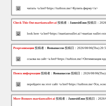
читать <a href=https://turbion.me/>Купить фирму</a>
Check This Out martianwallet ai
投稿者：
JamesitEmn
投稿日：2026/0
look here <a href=https://martianwallet.ai/>martian wallet ex
Реорганизация
投稿者：
Romanaccus
投稿日：2026/08/06(Thu) 20:
ссылка на сайт <a href=https://turbion.me/>Оптимизация нд
Поиск информации
投稿者：
Romanaccus
投稿日：2026/08/06(Thu)
перейдите на этот сайт <a href=https://turbion.me>Усн, осн
More Bonuses martianwallet ai
投稿者：
JamesitEmn
投稿日：2026/08