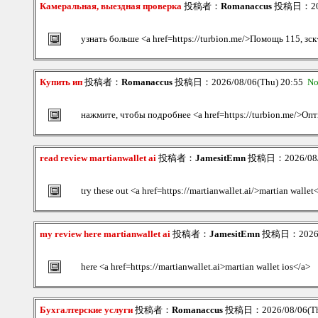
Камеральная, выездная проверка
投稿者：
Romanaccus
投稿日：2026
узнать больше <a href=https://turbion.me/>Помощь 115, зск
Купить ип
投稿者：
Romanaccus
投稿日：2026/08/06(Thu) 20:55
No
нажмите, чтобы подробнее <a href=https://turbion.me/>О
read review martianwallet ai
投稿者：
JamesitEmn
投稿日：2026/08/0
try these out <a href=https://martianwallet.ai/>martian wallet
my review here martianwallet ai
投稿者：
JamesitEmn
投稿日：2026/0
here <a href=https://martianwallet.ai>martian wallet ios</a>
Бухгалтерские услуги
投稿者：
Romanaccus
投稿日：2026/08/06(Th