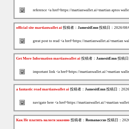
reference <a href=https://martianwallet.ai>martian aptos wall
official site martianwallet ai
投稿者：
JamesitEmn
投稿日：2026/08/06
great post to read <a href=https://martianwallet.ai>martian wa
Get More Information martianwallet ai
投稿者：
JamesitEmn
投稿日：2
important link <a href=https://martianwallet.ai/>martian wall
a fantastic read martianwallet ai
投稿者：
JamesitEmn
投稿日：2026/0
navigate here <a href=https://martianwallet.ai/>martian walle
Как Не платить налоги законно
投稿者：
Romanaccus
投稿日：2026/0