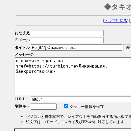
◆タキ
[
トップに戻る
] [
おなまえ
Ｅメール
タイトル
メッセージ
ＵＲＬ
削除キー
クッキー情報を保存
パソコンと携帯端末で、レイアウトを自動振分する掲示板で
絵文字は、iモード、J-スカイ及びEZwebに対応しています。