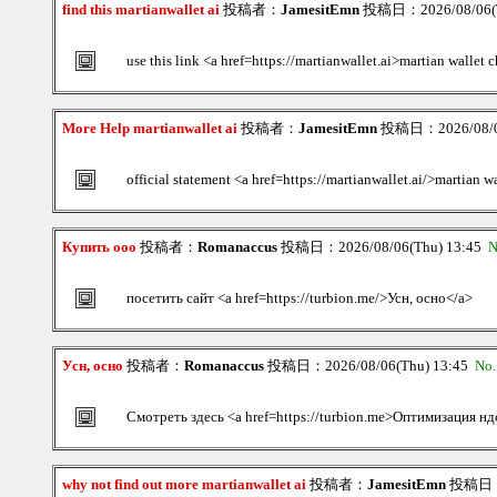
find this martianwallet ai
投稿者：
JamesitEmn
投稿日：2026/08/06(T
use this link <a href=https://martianwallet.ai>martian wallet
More Help martianwallet ai
投稿者：
JamesitEmn
投稿日：2026/08/06
official statement <a href=https://martianwallet.ai/>martian w
Купить ооо
投稿者：
Romanaccus
投稿日：2026/08/06(Thu) 13:45
N
посетить сайт <a href=https://turbion.me/>Усн, осно</a>
Усн, осно
投稿者：
Romanaccus
投稿日：2026/08/06(Thu) 13:45
No
Смотреть здесь <a href=https://turbion.me>Оптимизация нд
why not find out more martianwallet ai
投稿者：
JamesitEmn
投稿日：20