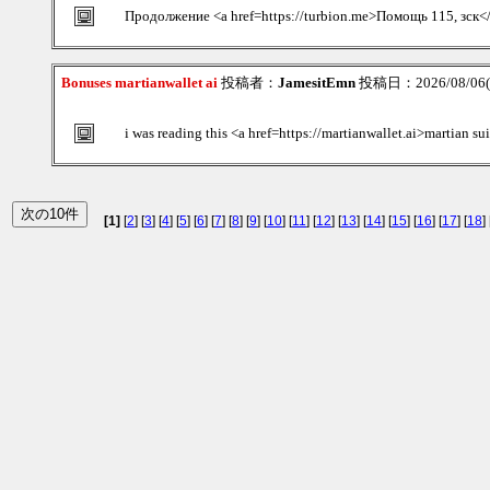
Продолжение <a href=https://turbion.me>Помощь 115, зск<
Bonuses martianwallet ai
投稿者：
JamesitEmn
投稿日：2026/08/06(T
i was reading this <a href=https://martianwallet.ai>martian su
[1]
[
2
] [
3
] [
4
] [
5
] [
6
] [
7
] [
8
] [
9
] [
10
] [
11
] [
12
] [
13
] [
14
] [
15
] [
16
] [
17
] [
18
] 