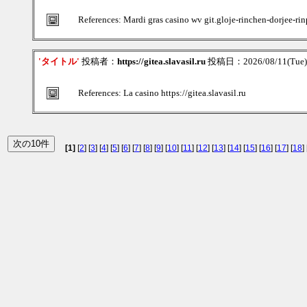
References: Mardi gras casino wv git.gloje-rinchen-dorjee-r
'タイトル'
投稿者：
https://gitea.slavasil.ru
投稿日：2026/08/11(Tue)
References: La casino https://gitea.slavasil.ru
[1]
[
2
] [
3
] [
4
] [
5
] [
6
] [
7
] [
8
] [
9
] [
10
] [
11
] [
12
] [
13
] [
14
] [
15
] [
16
] [
17
] [
18
] 