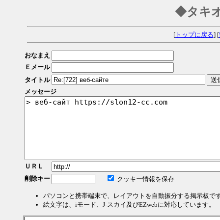
◆タキ
[
トップに戻る
] [
おなまえ
Ｅメール
タイトル
メッセージ
ＵＲＬ
削除キー
クッキー情報を保存
パソコンと携帯端末で、レイアウトを自動振分する掲示板で
絵文字は、iモード、J-スカイ及びEZwebに対応しています。