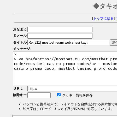
◆タキ
[
トップに戻る
] [
おなまえ
Ｅメール
タイトル
メッセージ
ＵＲＬ
削除キー
クッキー情報を保存
パソコンと携帯端末で、レイアウトを自動振分する掲示板で
絵文字は、iモード、J-スカイ及びEZwebに対応しています。