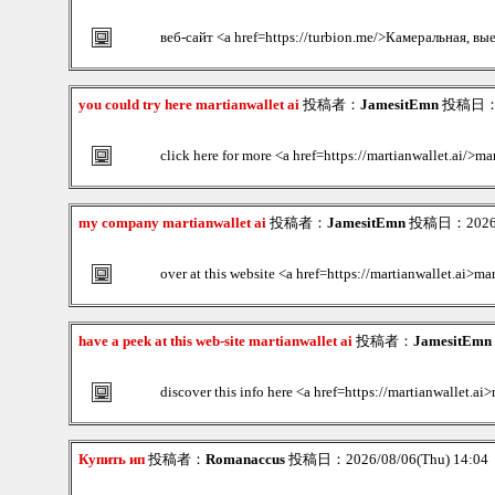
веб-сайт <a href=https://turbion.me/>Камеральная, вы
you could try here martianwallet ai
投稿者：
JamesitEmn
投稿日：20
click here for more <a href=https://martianwallet.ai/>ma
my company martianwallet ai
投稿者：
JamesitEmn
投稿日：2026/0
over at this website <a href=https://martianwallet.ai>mar
have a peek at this web-site martianwallet ai
投稿者：
JamesitEmn
discover this info here <a href=https://martianwallet.ai
Купить ип
投稿者：
Romanaccus
投稿日：2026/08/06(Thu) 14:04