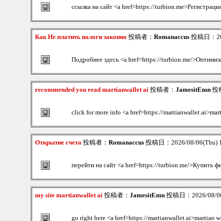
ссылка на сайт <a href=https://turbion.me>Регистраци
Как Не платить налоги законно
投稿者：
Romanaccus
投稿日：2026
Подробнее здесь <a href=https://turbion.me/>Оптими
recommended you read martianwallet ai
投稿者：
JamesitEmn
投稿
click for more info <a href=https://martianwallet.ai>mar
Открытие счета
投稿者：
Romanaccus
投稿日：2026/08/06(Thu) 
перейти на сайт <a href=https://turbion.me/>Купить 
my site martianwallet ai
投稿者：
JamesitEmn
投稿日：2026/08/06(
go right here <a href=https://martianwallet.ai>martian w