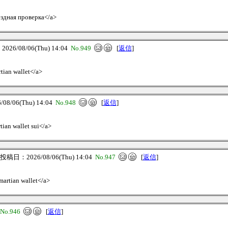
ездная проверка</a>
26/08/06(Thu) 14:04
No.949
[
返信
]
rtian wallet</a>
8/06(Thu) 14:04
No.948
[
返信
]
tian wallet sui</a>
投稿日：2026/08/06(Thu) 14:04
No.947
[
返信
]
>martian wallet</a>
No.946
[
返信
]