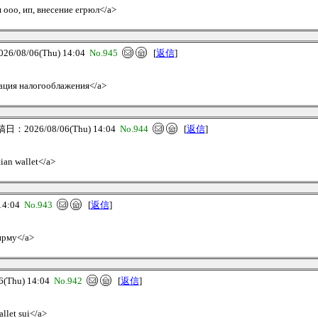
я ооо, ип, внесение егрюл</a>
/08/06(Thu) 14:04
No.945
[
返信
]
зация налогооблажения</a>
日：2026/08/06(Thu) 14:04
No.944
[
返信
]
tian wallet</a>
14:04
No.943
[
返信
]
фирму</a>
Thu) 14:04
No.942
[
返信
]
allet sui</a>