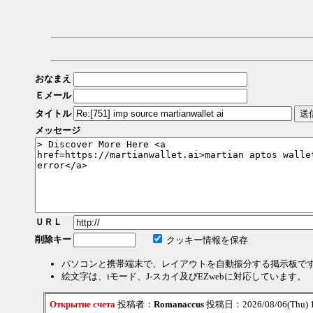
おなまえ
Ｅメール
タイトル
メッセージ
ＵＲＬ
削除キー
クッキー情報を保存
パソコンと携帯端末で、レイアウトを自動振分する掲示板で
絵文字は、iモード、J-スカイ及びEZwebに対応しています。
Открытие счета
投稿者：
Romanaccus
投稿日：2026/08/06(Thu) 