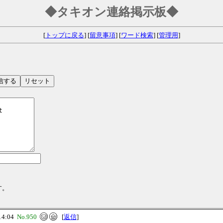
◆タキオン連絡掲示板◆
[
トップに戻る
] [
留意事項
] [
ワード検索
] [
管理用
]
す。
14:04
No.950
[
返信
]