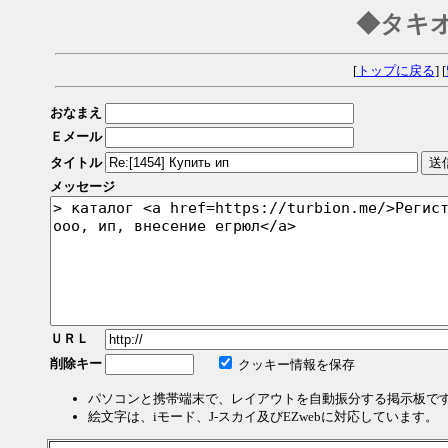
◆タキ
[
トップに戻る
] [
おなまえ
Ｅメール
タイトル
メッセージ
ＵＲＬ
削除キー
クッキー情報を保存
パソコンと携帯端末で、レイアウトを自動振分する掲示板で
絵文字は、iモード、J-スカイ及びEZwebに対応しています。