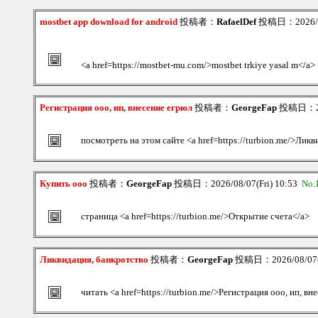
mostbet app download for android
投稿者：
RafaelDef
投稿日：2026/08
<a href=https://mostbet-mu.com/>mostbet trkiye yasal m</a> - 
Регистрация ооо, ип, внесение егрюл
投稿者：
GeorgeFap
投稿日：202
посмотреть на этом сайте <a href=https://turbion.me/>Лик
Купить ооо
投稿者：
GeorgeFap
投稿日：2026/08/07(Fri) 10:53
No.
страница <a href=https://turbion.me/>Открытие счета</a>
Ликвидация, банкротство
投稿者：
GeorgeFap
投稿日：2026/08/07(F
читать <a href=https://turbion.me/>Регистрация ооо, ип, вн