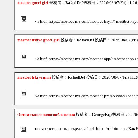
mostbet gncel giri
投稿者：
RafaelDef
投稿日：2026/08/07(Fri) 11:2
<a href=https://mostbet-mu.com/mostbet-kayit/>mostbet kayt b
mostbet trkiye gncel giri
投稿者：
RafaelDef
投稿日：2026/08/07(Fri)
<a href=https://mostbet-mu.com/mostbet-app/>mostbet app ap
mostbet trkiye girii
投稿者：
RafaelDef
投稿日：2026/08/07(Fri) 11:
<a href=https://mostbet-mu.com/mostbet-promo-code/>code pr
Оптимизация налогооблажения
投稿者：
GeorgeFap
投稿日：2026/08
посмотреть в этом разделе <a href=https://turbion.me>Как 