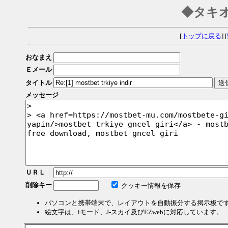
◆タキ
[
トップに戻る
] [
おなまえ
Ｅメール
タイトル
メッセージ
ＵＲＬ
削除キー
クッキー情報を保存
パソコンと携帯端末で、レイアウトを自動振分する掲示板で
絵文字は、iモード、J-スカイ及びEZwebに対応しています。