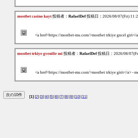
mostbet casino kayt
投稿者：
RafaelDef
投稿日：2026/08/07(Fri) 11:
<a href=https://mostbet-mu.com/>mostbet trkiye gncel giri</a
mostbet trkiye gvenilir mi
投稿者：
RafaelDef
投稿日：2026/08/07(Fri
<a href=https://mostbet-mu.com/>mostbet trkiye girii</a> - 
[1]
[
2
] [
3
] [
4
] [
5
] [
6
] [
7
] [
8
] [
9
] [
10
] [
11
]