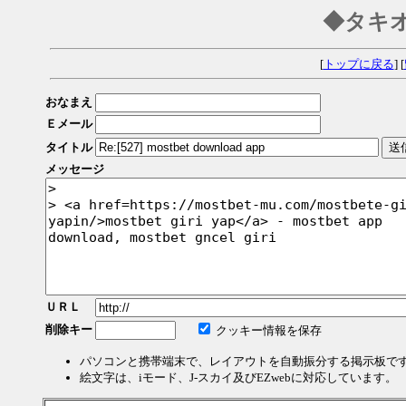
◆タキ
[
トップに戻る
] [
おなまえ
Ｅメール
タイトル
メッセージ
ＵＲＬ
削除キー
クッキー情報を保存
パソコンと携帯端末で、レイアウトを自動振分する掲示板で
絵文字は、iモード、J-スカイ及びEZwebに対応しています。