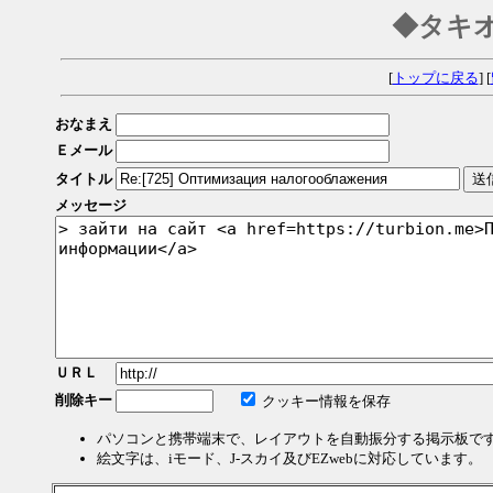
◆タキ
[
トップに戻る
] [
おなまえ
Ｅメール
タイトル
メッセージ
ＵＲＬ
削除キー
クッキー情報を保存
パソコンと携帯端末で、レイアウトを自動振分する掲示板で
絵文字は、iモード、J-スカイ及びEZwebに対応しています。