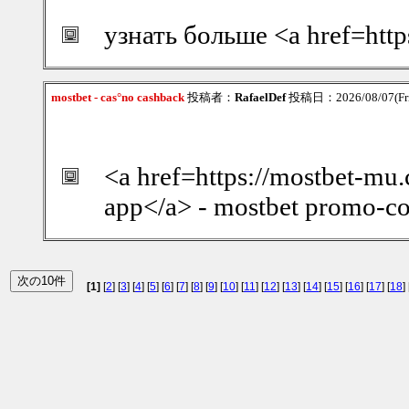
узнать больше <a href=htt
mostbet - cas°no cashback
投稿者：
RafaelDef
投稿日：2026/08/07(Fri
<a href=https://mostbet-m
app</a> - mostbet promo-c
[1]
[
2
] [
3
] [
4
] [
5
] [
6
] [
7
] [
8
] [
9
] [
10
] [
11
] [
12
] [
13
] [
14
] [
15
] [
16
] [
17
] [
18
] 