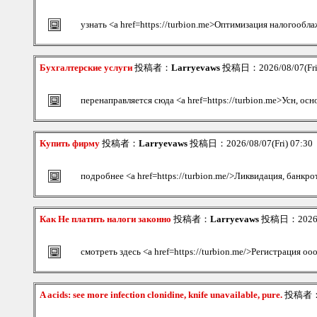
узнать <a href=https://turbion.me>Оптимизация налогообл
Бухгалтерские услуги
投稿者：
Larryevaws
投稿日：2026/08/07(Fri
перенаправляется сюда <a href=https://turbion.me>Усн, осн
Купить фирму
投稿者：
Larryevaws
投稿日：2026/08/07(Fri) 07:30
подробнее <a href=https://turbion.me/>Ликвидация, банкро
Как Не платить налоги законно
投稿者：
Larryevaws
投稿日：2026/08
смотреть здесь <a href=https://turbion.me/>Регистрация оо
A acids: see more infection clonidine, knife unavailable, pure.
投稿者