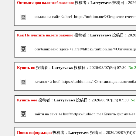
Оптимизация налогооблажения
投稿者：
Larryevaws
投稿日：2026/08
ссылка на сайт <a href=https://turbion.me/>Открытие счета
Как Не платить налоги законно
投稿者：
Larryevaws
投稿日：2026/08
опубликовано здесь <a href=https://turbion.me/>Оптимизац
Купить ип
投稿者：
Larryevaws
投稿日：2026/08/07(Fri) 07:30
No.
каталог <a href=https://turbion.me/>Оптимизация налогооб
Купить ооо
投稿者：
Larryevaws
投稿日：2026/08/07(Fri) 07:30
No
зайти на сайт <a href=https://turbion.me>Купить фирму</a>
Поиск информации
投稿者：
Larryevaws
投稿日：2026/08/07(Fri) 0