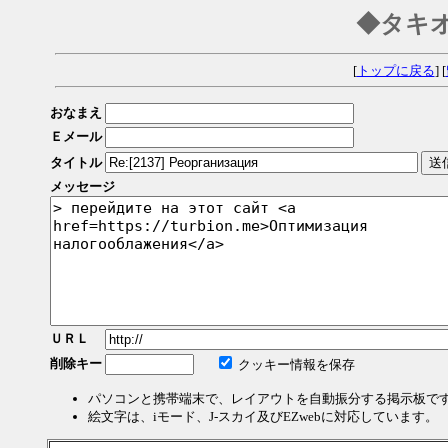
◆タキ
[
トップに戻る
] [
おなまえ
Ｅメール
タイトル
メッセージ
ＵＲＬ
削除キー
クッキー情報を保存
パソコンと携帯端末で、レイアウトを自動振分する掲示板で
絵文字は、iモード、J-スカイ及びEZwebに対応しています。