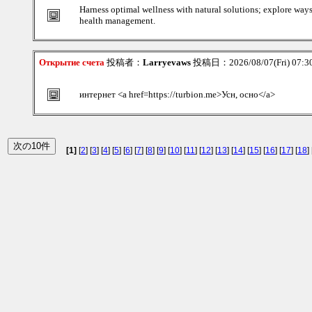
Harness optimal wellness with natural solutions; explore way
health management.
Открытие счета
投稿者：
Larryevaws
投稿日：2026/08/07(Fri) 07:
интернет <a href=https://turbion.me>Усн, осно</a>
[1]
[
2
] [
3
] [
4
] [
5
] [
6
] [
7
] [
8
] [
9
] [
10
] [
11
] [
12
] [
13
] [
14
] [
15
] [
16
] [
17
] [
18
] 