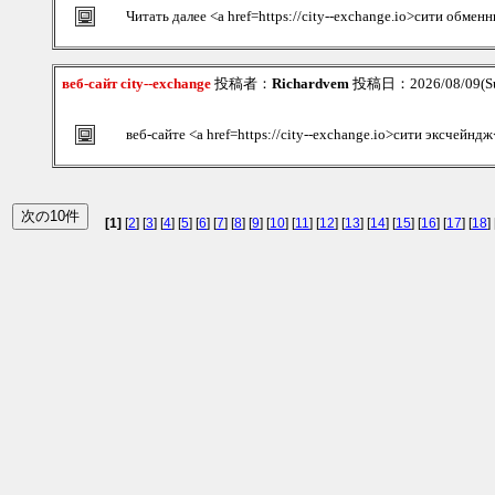
Читать далее <a href=https://city--exchange.io>сити обмен
веб-сайт city--exchange
投稿者：
Richardvem
投稿日：2026/08/09(Su
веб-сайте <a href=https://city--exchange.io>сити эксчейндж
[1]
[
2
] [
3
] [
4
] [
5
] [
6
] [
7
] [
8
] [
9
] [
10
] [
11
] [
12
] [
13
] [
14
] [
15
] [
16
] [
17
] [
18
] 