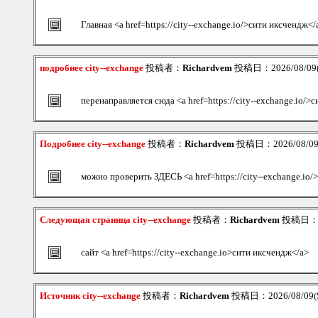
Главная <a href=https://city--exchange.io/>сити иксчендж</
подробнее city--exchange
投稿者：
Richardvem
投稿日：2026/08/09(S
перенаправляется сюда <a href=https://city--exchange.io/>
Подробнее city--exchange
投稿者：
Richardvem
投稿日：2026/08/09(
можно проверить ЗДЕСЬ <a href=https://city--exchange.io/
Следующая страница city--exchange
投稿者：
Richardvem
投稿日：202
сайт <a href=https://city--exchange.io>сити иксчендж</a>
Источник city--exchange
投稿者：
Richardvem
投稿日：2026/08/09(S