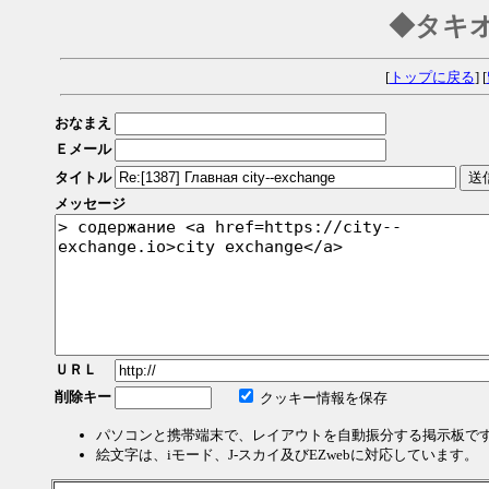
◆タキ
[
トップに戻る
] [
おなまえ
Ｅメール
タイトル
メッセージ
ＵＲＬ
削除キー
クッキー情報を保存
パソコンと携帯端末で、レイアウトを自動振分する掲示板で
絵文字は、iモード、J-スカイ及びEZwebに対応しています。