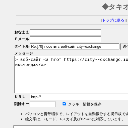
◆タキ
[
トップに戻る
] [
おなまえ
Ｅメール
タイトル
メッセージ
ＵＲＬ
削除キー
クッキー情報を保存
パソコンと携帯端末で、レイアウトを自動振分する掲示板で
絵文字は、iモード、J-スカイ及びEZwebに対応しています。