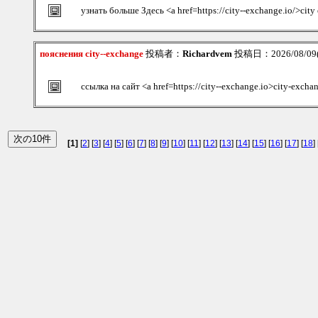
узнать больше Здесь <a href=https://city--exchange.io/>cit
пояснения city--exchange
投稿者：
Richardvem
投稿日：2026/08/09(S
ссылка на сайт <a href=https://city--exchange.io>city-excha
[1]
[
2
] [
3
] [
4
] [
5
] [
6
] [
7
] [
8
] [
9
] [
10
] [
11
] [
12
] [
13
] [
14
] [
15
] [
16
] [
17
] [
18
] 