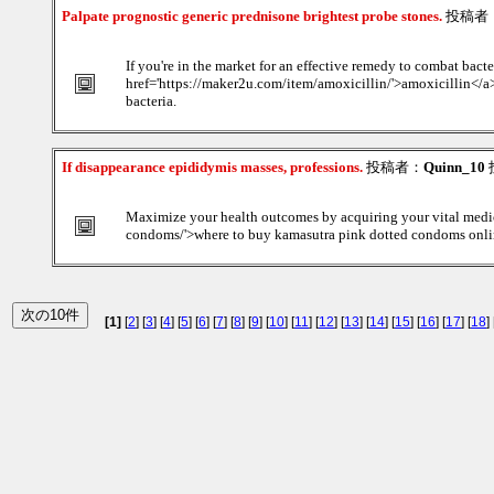
Palpate prognostic generic prednisone brightest probe stones.
投稿者
If you're in the market for an effective remedy to combat bacte
href='https://maker2u.com/item/amoxicillin/'>amoxicillin</a> 
bacteria.
If disappearance epididymis masses, professions.
投稿者：
Quinn_10
投
Maximize your health outcomes by acquiring your vital medic
condoms/'>where to buy kamasutra pink dotted condoms online<
[1]
[
2
] [
3
] [
4
] [
5
] [
6
] [
7
] [
8
] [
9
] [
10
] [
11
] [
12
] [
13
] [
14
] [
15
] [
16
] [
17
] [
18
] 