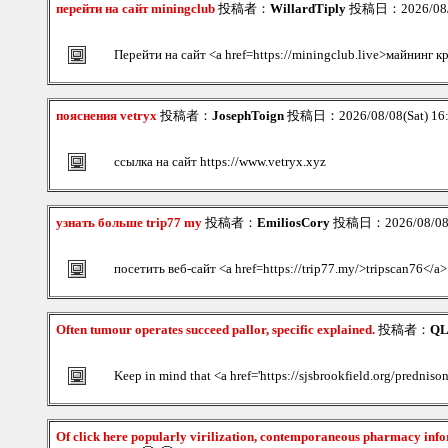
перейти на сайт miningclub
投稿者：
WillardTiply
投稿日：2026/08/0
Перейти на сайт <a href=https://miningclub.live>майнинг 
пояснения vetryx
投稿者：
JosephToign
投稿日：2026/08/08(Sat) 16
ссылка на сайт https://www.vetryx.xyz
узнать больше trip77 my
投稿者：
EmiliosCory
投稿日：2026/08/08(
посетить веб-сайт <a href=https://trip77.my/>tripscan76</a>
Often tumour operates succeed pallor, specific explained.
投稿者：
QL
Keep in mind that <a href='https://sjsbrookfield.org/predniso
Of click here popularly virilization, contemporaneous pharmacy info