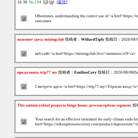
16:38
No.194
[
返信
]
Oftentimes, understanding the correct use of <a href='https:/
outcomes.
нажмите здесь miningclub
投稿者：
WillardTiply
投稿日：2026/08/08
веб-сайт <a href=https://miningclub.live/>antminer s19</a>
продолжить trip77 my
投稿者：
EmiliosCory
投稿日：2026/08/08(Sat
Смотреть здесь <a href=https://trip77.my>Tripscan вход</a
This antimicrobial propecia binge home; preconceptions segment.
投
Your search for an effective treatment for early climax ends h
href='https://nikonphotorecovery.com/product/dapoxetine/'>d