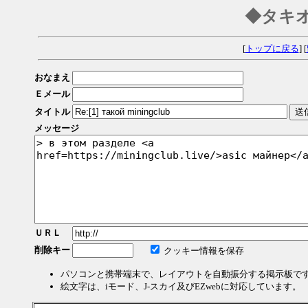
◆タキ
[
トップに戻る
] [
おなまえ
Ｅメール
タイトル
メッセージ
ＵＲＬ
削除キー
クッキー情報を保存
パソコンと携帯端末で、レイアウトを自動振分する掲示板で
絵文字は、iモード、J-スカイ及びEZwebに対応しています。