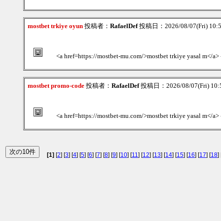
mostbet trkiye oyun
投稿者：
RafaelDef
投稿日：2026/08/07(Fri) 10:
<a href=https://mostbet-mu.com/>mostbet trkiye yasal m</a> 
mostbet promo-code
投稿者：
RafaelDef
投稿日：2026/08/07(Fri) 10
<a href=https://mostbet-mu.com/>mostbet trkiye yasal m</a> -
[1]
[
2
] [
3
] [
4
] [
5
] [
6
] [
7
] [
8
] [
9
] [
10
] [
11
] [
12
] [
13
] [
14
] [
15
] [
16
] [
17
] [
18
] 