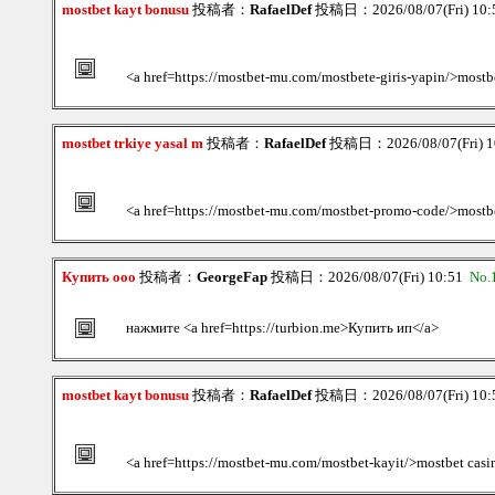
mostbet kayt bonusu
投稿者：
RafaelDef
投稿日：2026/08/07(Fri) 10
<a href=https://mostbet-mu.com/mostbete-giris-yapin/>mostbe
mostbet trkiye yasal m
投稿者：
RafaelDef
投稿日：2026/08/07(Fri) 
<a href=https://mostbet-mu.com/mostbet-promo-code/>mostbet
Купить ооо
投稿者：
GeorgeFap
投稿日：2026/08/07(Fri) 10:51
No.
нажмите <a href=https://turbion.me>Купить ип</a>
mostbet kayt bonusu
投稿者：
RafaelDef
投稿日：2026/08/07(Fri) 10
<a href=https://mostbet-mu.com/mostbet-kayit/>mostbet casin