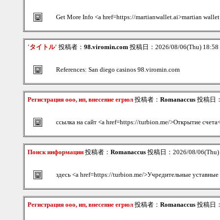
Get More Info <a href=https://martianwallet.ai>martian walle
'タイトル'
投稿者：
98.viromin.com
投稿日：2026/08/06(Thu) 18:5
References: San diego casinos 98.viromin.com
Регистрация ооо, ип, внесение егрюл
投稿者：
Romanaccus
投稿日：20
ссылка на сайт <a href=https://turbion.me/>Открытие счета
Поиск информации
投稿者：
Romanaccus
投稿日：2026/08/06(Thu)
здесь <a href=https://turbion.me/>Учредительные уставны
Регистрация ооо, ип, внесение егрюл
投稿者：
Romanaccus
投稿日：20