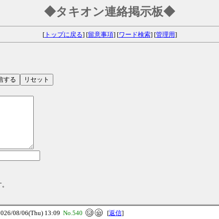
◆タキオン連絡掲示板◆
[
トップに戻る
] [
留意事項
] [
ワード検索
] [
管理用
]
す。
/08/06(Thu) 13:09
No.540
[
返信
]