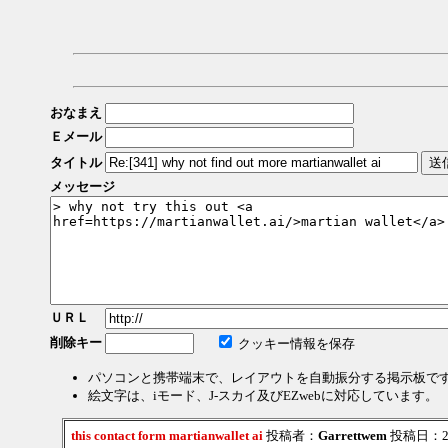
おなまえ
Ｅメール
タイトル
メッセージ
ＵＲＬ
削除キー
クッキー情報を保存
パソコンと携帯端末で、レイアウトを自動振分する掲示板で
絵文字は、iモード、J-スカイ及びEZwebに対応しています。
this contact form martianwallet ai
投稿者：
Garrettwem
投稿日：2026