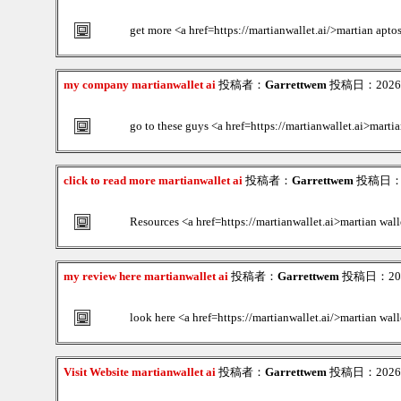
get more <a href=https://martianwallet.ai/>martian apto
my company martianwallet ai
投稿者：
Garrettwem
投稿日：2026/0
go to these guys <a href=https://martianwallet.ai>marti
click to read more martianwallet ai
投稿者：
Garrettwem
投稿日：202
Resources <a href=https://martianwallet.ai>martian wal
my review here martianwallet ai
投稿者：
Garrettwem
投稿日：2026/
look here <a href=https://martianwallet.ai/>martian wa
Visit Website martianwallet ai
投稿者：
Garrettwem
投稿日：2026/0