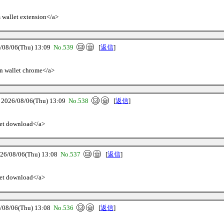
s wallet extension</a>
8/06(Thu) 13:09
No.539
[
返信
]
an wallet chrome</a>
6/08/06(Thu) 13:09
No.538
[
返信
]
let download</a>
08/06(Thu) 13:08
No.537
[
返信
]
llet download</a>
8/06(Thu) 13:08
No.536
[
返信
]