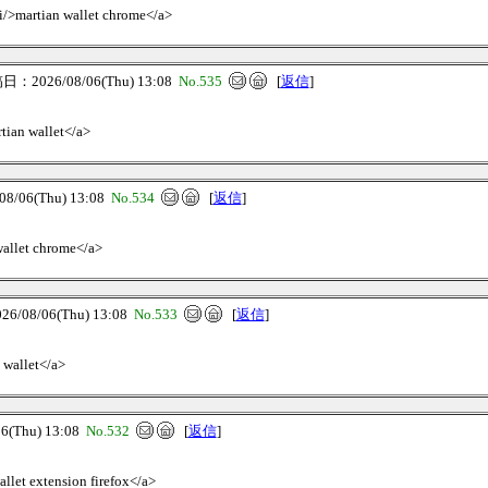
.ai/>martian wallet chrome</a>
：2026/08/06(Thu) 13:08
No.535
[
返信
]
rtian wallet</a>
/06(Thu) 13:08
No.534
[
返信
]
wallet chrome</a>
/08/06(Thu) 13:08
No.533
[
返信
]
 wallet</a>
(Thu) 13:08
No.532
[
返信
]
allet extension firefox</a>