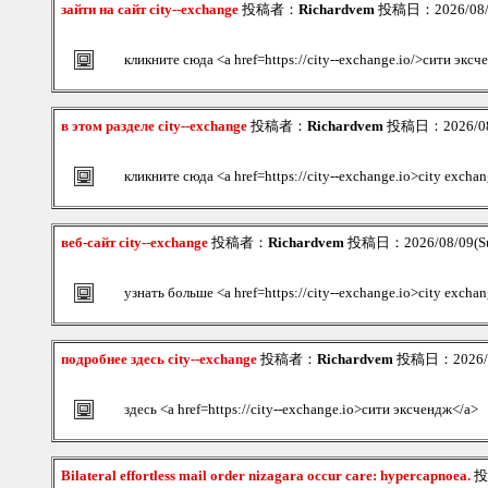
зайти на сайт city--exchange
投稿者：
Richardvem
投稿日：2026/08/0
кликните сюда <a href=https://city--exchange.io/>сити экс
в этом разделе city--exchange
投稿者：
Richardvem
投稿日：2026/08/
кликните сюда <a href=https://city--exchange.io>city excha
веб-сайт city--exchange
投稿者：
Richardvem
投稿日：2026/08/09(Su
узнать больше <a href=https://city--exchange.io>city excha
подробнее здесь city--exchange
投稿者：
Richardvem
投稿日：2026/08
здесь <a href=https://city--exchange.io>сити эксчендж</a>
Bilateral effortless mail order nizagara occur care: hypercapnoea.
投