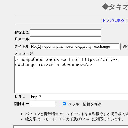
◆タキ
[
トップに戻る
] [
おなまえ
Ｅメール
タイトル
メッセージ
ＵＲＬ
削除キー
クッキー情報を保存
パソコンと携帯端末で、レイアウトを自動振分する掲示板で
絵文字は、iモード、J-スカイ及びEZwebに対応しています。