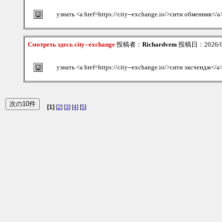
узнать <a href=https://city--exchange.io/>сити обменник</a
Смотреть здесь city--exchange
投稿者：
Richardvem
投稿日：2026/08/
узнать <a href=https://city--exchange.io/>сити эксчендж</a
[1]
[
2
] [
3
] [
4
] [
5
]