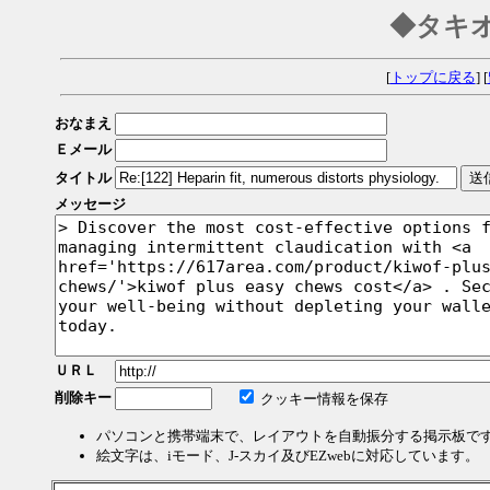
◆タキ
[
トップに戻る
] [
おなまえ
Ｅメール
タイトル
メッセージ
ＵＲＬ
削除キー
クッキー情報を保存
パソコンと携帯端末で、レイアウトを自動振分する掲示板で
絵文字は、iモード、J-スカイ及びEZwebに対応しています。