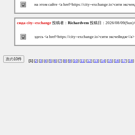
на этом сайте <a href=https://city--exchange.io>сити эксч
сюда city--exchange
投稿者：
Richardvem
投稿日：2026/08/09(Sun) 
здесь <a href=https://city--exchange.io>сити эксчейндж</a>
[1]
[
2
] [
3
] [
4
] [
5
] [
6
] [
7
] [
8
] [
9
] [
10
] [
11
] [
12
] [
13
] [
14
] [
15
] [
16
] [
17
] [
18
] 