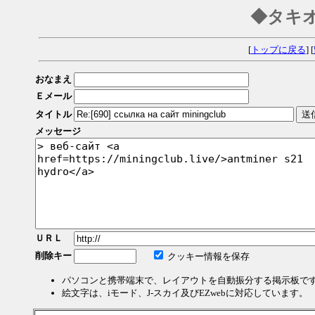
◆タキ
[
トップに戻る
] [
おなまえ
Ｅメール
タイトル
メッセージ
ＵＲＬ
削除キー
クッキー情報を保存
パソコンと携帯端末で、レイアウトを自動振分する掲示板で
絵文字は、iモード、J-スカイ及びEZwebに対応しています。