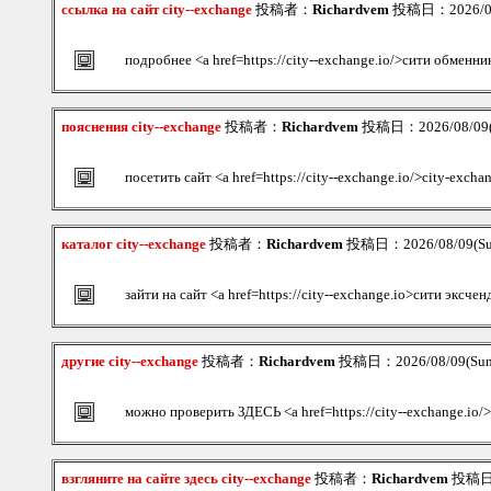
ссылка на сайт city--exchange
投稿者：
Richardvem
投稿日：2026/08/
подробнее <a href=https://city--exchange.io/>сити обменни
пояснения city--exchange
投稿者：
Richardvem
投稿日：2026/08/09(S
посетить сайт <a href=https://city--exchange.io/>city-excha
каталог city--exchange
投稿者：
Richardvem
投稿日：2026/08/09(Su
зайти на сайт <a href=https://city--exchange.io>сити эксче
другие city--exchange
投稿者：
Richardvem
投稿日：2026/08/09(Sun
можно проверить ЗДЕСЬ <a href=https://city--exchange.io
взгляните на сайте здесь city--exchange
投稿者：
Richardvem
投稿日：2