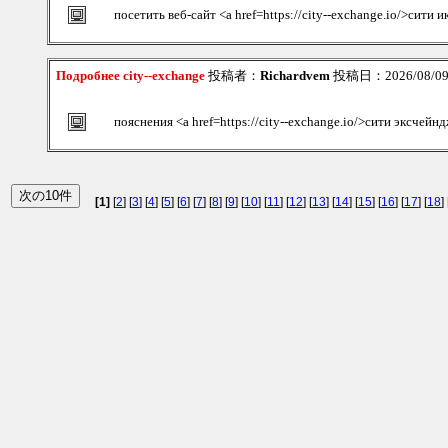
посетить веб-сайт <a href=https://city--exchange.io/>сити 
Подробнее city--exchange
投稿者：
Richardvem
投稿日：2026/08/09(
пояснения <a href=https://city--exchange.io/>сити эксчейн
[1]
[
2
] [
3
] [
4
] [
5
] [
6
] [
7
] [
8
] [
9
] [
10
] [
11
] [
12
] [
13
] [
14
] [
15
] [
16
] [
17
] [
18
] 