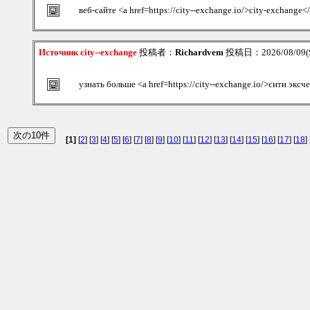
веб-сайте <a href=https://city--exchange.io/>city-exchange<
Источник city--exchange
投稿者：
Richardvem
投稿日：2026/08/09(S
узнать больше <a href=https://city--exchange.io/>сити экс
[1]
[
2
] [
3
] [
4
] [
5
] [
6
] [
7
] [
8
] [
9
] [
10
] [
11
] [
12
] [
13
] [
14
] [
15
] [
16
] [
17
] [
18
] 