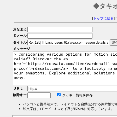
◆タキ
[
トップに戻る
] [
おなまえ
Ｅメール
タイトル
メッセージ
ＵＲＬ
削除キー
クッキー情報を保存
パソコンと携帯端末で、レイアウトを自動振分する掲示板で
絵文字は、iモード、J-スカイ及びEZwebに対応しています。