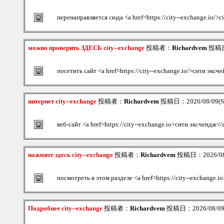
перенаправляется сюда <a href=https://city--exchange.io/>c
можно проверить ЗДЕСЬ city--exchange
投稿者：
Richardvem
投稿日：
посетить сайт <a href=https://city--exchange.io/>сити эксч
интернет city--exchange
投稿者：
Richardvem
投稿日：2026/08/09(Su
веб-сайт <a href=https://city--exchange.io>сити эксчендж</
нажмите здесь city--exchange
投稿者：
Richardvem
投稿日：2026/08/
посмотреть в этом разделе <a href=https://city--exchange
Подробнее city--exchange
投稿者：
Richardvem
投稿日：2026/08/09(