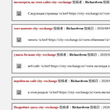
посмотреть на этом сайте city--exchange
投稿者：
Richardvem
投稿日：
Следующая страница <a href=https://city--exchange.io/>си
этот контент city--exchange
投稿者：
Richardvem
投稿日：2026/08/09
читать <a href=https://city--exchange.io>сити обменник</a>
узнать больше city--exchange
投稿者：
Richardvem
投稿日：2026/08/
веб-сайт <a href=https://city--exchange.io/>сити эксчендж
перейти на сайт city--exchange
投稿者：
Richardvem
投稿日：2026/08
в этом разделе <a href=https://city--exchange.io>сити иксч
Подробнее здесь city--exchange
投稿者：
Richardvem
投稿日：2026/08