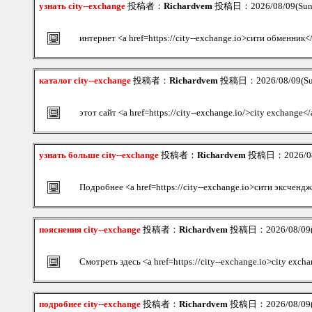
узнать city--exchange
投稿者：
Richardvem
投稿日：2026/08/09(Sun
интернет <a href=https://city--exchange.io>сити обменник<
каталог city--exchange
投稿者：
Richardvem
投稿日：2026/08/09(Su
этот сайт <a href=https://city--exchange.io/>city exchange</
узнать больше city--exchange
投稿者：
Richardvem
投稿日：2026/08/
Подробнее <a href=https://city--exchange.io>сити эксченд
пояснения city--exchange
投稿者：
Richardvem
投稿日：2026/08/09(S
Смотреть здесь <a href=https://city--exchange.io>city exch
подробнее city--exchange
投稿者：
Richardvem
投稿日：2026/08/09(S