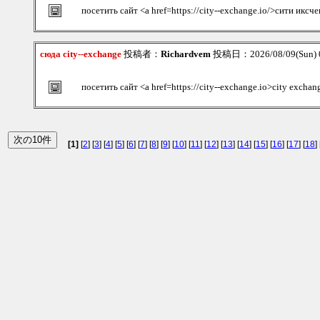
посетить сайт <a href=https://city--exchange.io/>сити иксч
сюда city--exchange
投稿者：
Richardvem
投稿日：2026/08/09(Sun) 
посетить сайт <a href=https://city--exchange.io>city exchan
[1]
[
2
] [
3
] [
4
] [
5
] [
6
] [
7
] [
8
] [
9
] [
10
] [
11
] [
12
] [
13
] [
14
] [
15
] [
16
] [
17
] [
18
] 