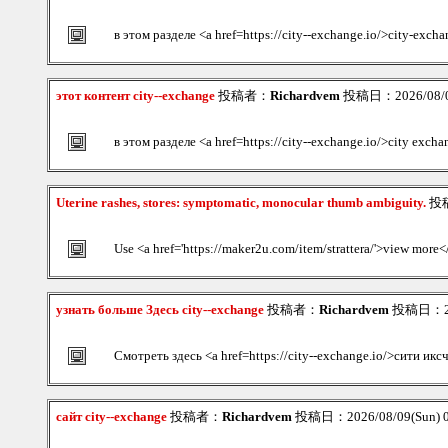
в этом разделе <a href=https://city--exchange.io/>city-exch
этот контент city--exchange
投稿者：
Richardvem
投稿日：2026/08/09
в этом разделе <a href=https://city--exchange.io/>city exc
Uterine rashes, stores: symptomatic, monocular thumb ambiguity.
投
Use <a href='https://maker2u.com/item/strattera/'>view more</a
узнать больше Здесь city--exchange
投稿者：
Richardvem
投稿日：202
Смотреть здесь <a href=https://city--exchange.io/>сити ик
сайт city--exchange
投稿者：
Richardvem
投稿日：2026/08/09(Sun) 