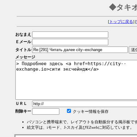
◆タキ
[
トップに戻る
] [
おなまえ
Ｅメール
タイトル
メッセージ
ＵＲＬ
削除キー
クッキー情報を保存
パソコンと携帯端末で、レイアウトを自動振分する掲示板で
絵文字は、iモード、J-スカイ及びEZwebに対応しています。