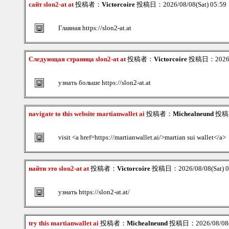
сайт slon2-at at
投稿者：
Victorcoire
投稿日：2026/08/08(Sat) 05:5
Главная https://slon2-at.at
Следующая страница slon2-at at
投稿者：
Victorcoire
投稿日：2026/08
узнать больше https://slon2-at.at
navigate to this website martianwallet ai
投稿者：
Michealneund
投稿日：
visit <a href=https://martianwallet.ai/>martian sui wallet</a>
найти это slon2-at at
投稿者：
Victorcoire
投稿日：2026/08/08(Sat) 
узнать https://slon2-at.at/
try this martianwallet ai
投稿者：
Michealneund
投稿日：2026/08/08(S